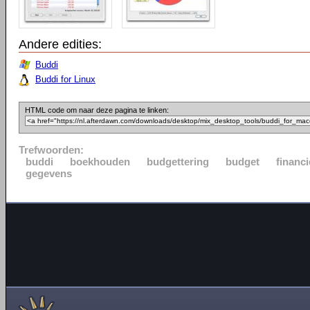
Andere edities:
Buddi
Buddi for Linux
HTML code om naar deze pagina te linken:
Trefwoorden:
buddi
boekhouden
budgettering
budget
financi
gegevens