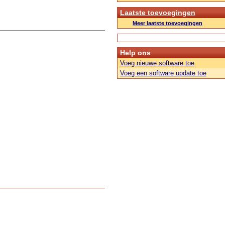
Laatste toevoegingen
Meer laatste toevoegingen
Help ons
Voeg nieuwe software toe
Voeg een software update toe