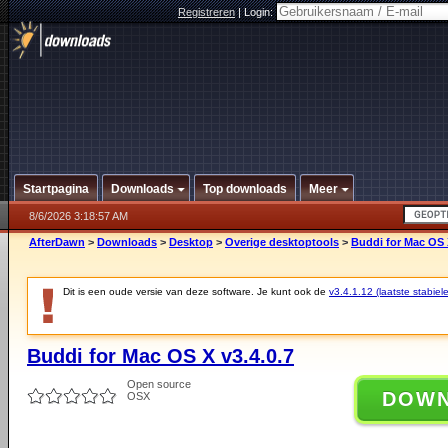
Registreren
|
Login:
Startpagina
Downloads
Top downloads
Meer
8/6/2026 3:18:57 AM
AfterDawn
>
Downloads
>
Desktop
>
Overige desktoptools
>
Buddi for Mac OS X
Dit is een oude versie van deze software. Je kunt ook de
v3.4.1.12 (laatste stabiele
Buddi for Mac OS X v3.4.0.7
Open source
DOW
OSX