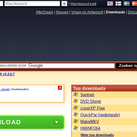
|
Wachtwoord kwijt
AfterDawn
|
Nieuws
|
Vraag en Antwoord
|
Downloads
|
Discu
 v3.4.0.7
Top downloads
X
 versie)
downloaden.
Spotnet
DVD Shrink
coverXP Free
QuickPar (nederlands)
NLOAD
MakeMKV
HWiNFO64
Meer top downloads