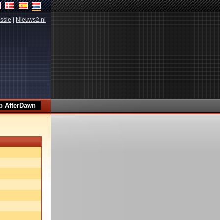
ssie
|
Nieuws2.nl