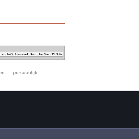
eel
persoonlijk