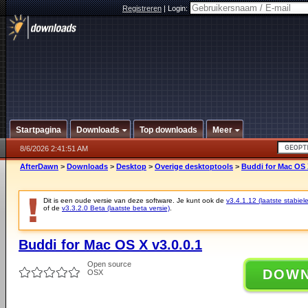
Registreren
|
Login:
Startpagina
Downloads
Top downloads
Meer
8/6/2026 2:41:51 AM
AfterDawn
>
Downloads
>
Desktop
>
Overige desktoptools
>
Buddi for Mac OS X
Dit is een oude versie van deze software. Je kunt ook de
v3.4.1.12 (laatste stabiele
of de
v3.3.2.0 Beta (laatste beta versie)
.
Buddi for Mac OS X v3.0.0.1
Open source
DOW
OSX