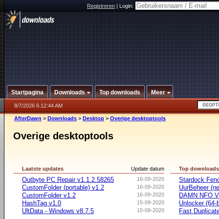
Registreren
|
Login:
Startpagina
Downloads
Top downloads
Meer
8/7/2026 6:12:44 AM
AfterDawn
>
Downloads
>
Desktop
>
Overige desktoptools
Overige desktoptools
Laatste updates
Update datum
Top download
Outbyte PC Repair v1.1.2.58265
16-09-2020
Stardock Fenc
CustomFolder (portable) v1.2
16-09-2020
UurBeheer (ne
CustomFolder v1.2
16-09-2020
DAMN NFO V
HashTag v1.0
15-09-2020
Unlocker (64-b
UltData - Windows v8.7.5
15-09-2020
Fast Duplicate