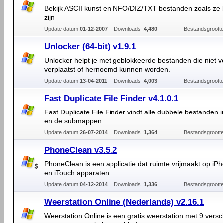
Bekijk ASCII kunst en NFO/DIZ/TXT bestanden zoals ze
zijn
Update datum:
01-12-2007
Downloads :
4,480
Bestandsgrootte
Unlocker (64-bit) v1.9.1
Unlocker helpt je met geblokkeerde bestanden die niet v
verplaatst of hernoemd kunnen worden.
Update datum:
13-04-2011
Downloads :
4,003
Bestandsgrootte
Fast Duplicate File Finder v4.1.0.1
Fast Duplicate File Finder vindt alle dubbele bestanden
en de submappen.
Update datum:
26-07-2014
Downloads :
1,364
Bestandsgrootte
PhoneClean v3.5.2
PhoneClean is een applicatie dat ruimte vrijmaakt op iP
en iTouch apparaten.
Update datum:
04-12-2014
Downloads :
1,336
Bestandsgrootte
Weerstation Online (Nederlands) v2.16.1
Weerstation Online is een gratis weerstation met 9 versc