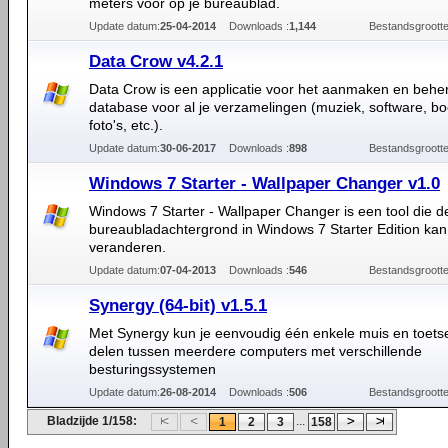
meters voor op je bureaublad.
Update datum:
25-04-2014
Downloads :
1,144
Bestandsgrootte
Data Crow v4.2.1
Data Crow is een applicatie voor het aanmaken en behe
database voor al je verzamelingen (muziek, software, bo
foto's, etc.).
Update datum:
30-06-2017
Downloads :
898
Bestandsgrootte
Windows 7 Starter - Wallpaper Changer v1.0
Windows 7 Starter - Wallpaper Changer is een tool die d
bureaubladachtergrond in Windows 7 Starter Edition kan
veranderen.
Update datum:
07-04-2013
Downloads :
546
Bestandsgrootte
Synergy (64-bit) v1.5.1
Met Synergy kun je eenvoudig één enkele muis en toet
delen tussen meerdere computers met verschillende
besturingssystemen
Update datum:
26-08-2014
Downloads :
506
Bestandsgrootte
Bladzijde 1/158:
...
1
2
3
158