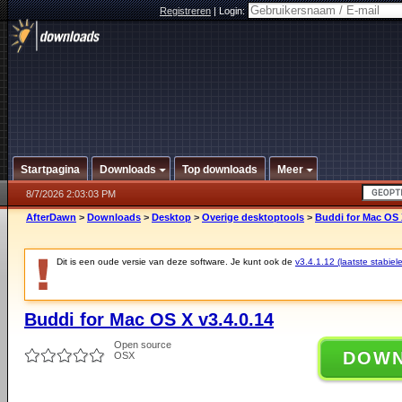
Registreren
|
Login:
Startpagina
Downloads
Top downloads
Meer
8/7/2026 2:03:03 PM
AfterDawn
>
Downloads
>
Desktop
>
Overige desktoptools
>
Buddi for Mac OS 
Dit is een oude versie van deze software. Je kunt ook de
v3.4.1.12 (laatste stabiele
Buddi for Mac OS X v3.4.0.14
Open source
DOW
OSX