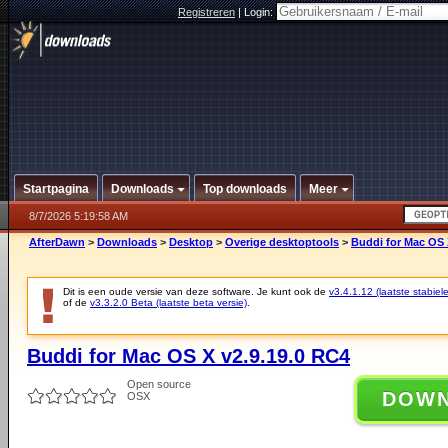
Registreren
|
Login:
Startpagina
Downloads
Top downloads
Meer
8/7/2026 5:19:58 AM
AfterDawn
>
Downloads
>
Desktop
>
Overige desktoptools
>
Buddi for Mac OS 
Dit is een oude versie van deze software. Je kunt ook de
v3.4.1.12 (laatste stabiele
of de
v3.3.2.0 Beta (laatste beta versie)
.
Buddi for Mac OS X v2.9.19.0 RC4
Open source
DOW
OSX