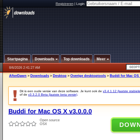
Registreren
|
Login:
Startpagina
Downloads
Top downloads
Meer
8/6/2026 2:41:27 AM
AfterDawn
>
Downloads
>
Desktop
>
Overige desktoptools
>
Buddi for Mac OS X
Dit is een oude versie van deze software. Je kunt ook de
v3.4.1.12 (laatste stabiele
of de
v3.3.2.0 Beta (laatste beta versie)
.
Buddi for Mac OS X v3.0.0.0
Open source
DOW
OSX