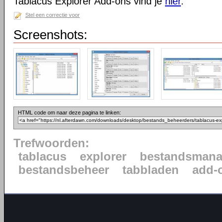
Tablacus Explorer Add-ons vind je
hier
.
Stel een correctie voor
Screenshots:
HTML code om naar deze pagina te linken:
Trefwoorden:
tablacus
explorer
bestandsmana
bestandsbeheer
tabbladen
add-