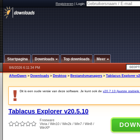
Registreren
|
Login:
Startpagina
Downloads
Top downloads
Meer
8/6/2026 6:11:34 PM
AfterDawn
>
Downloads
>
Desktop
>
Bestandsmanagers
>
Tablacus Explorer v2
Dit is een oude versie van deze software. Je kunt ook de
v20.7.13 (laatste stabiele
Tablacus Explorer v20.5.10
Freeware
DOW
Vista / Win10 / Win2k / Win7 / Win8 /
WinXP