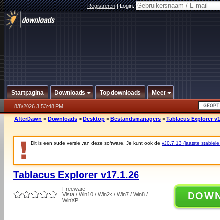
Registreren
|
Login:
Startpagina
Downloads
Top downloads
Meer
8/8/2026 3:53:48 PM
AfterDawn
>
Downloads
>
Desktop
>
Bestandsmanagers
>
Tablacus Explorer v1
Dit is een oude versie van deze software. Je kunt ook de
v20.7.13 (laatste stabiele
Tablacus Explorer v17.1.26
Freeware
DOW
Vista / Win10 / Win2k / Win7 / Win8 /
WinXP