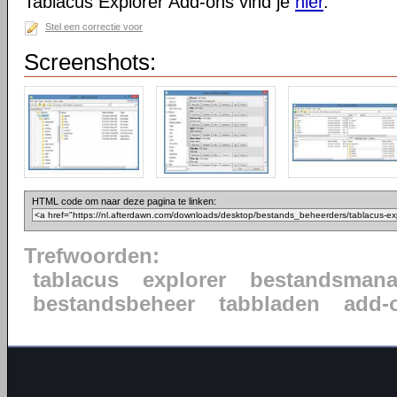
Tablacus Explorer Add-ons vind je
hier
.
Stel een correctie voor
Screenshots:
HTML code om naar deze pagina te linken:
Trefwoorden:
tablacus
explorer
bestandsmana
bestandsbeheer
tabbladen
add-