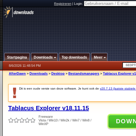
Registreren
|
Login:
Startpagina
Downloads
Top downloads
Meer
8/6/2026 11:48:54 PM
AfterDawn
>
Downloads
>
Desktop
>
Bestandsmanagers
>
Tablacus Explorer v1
Dit is een oude versie van deze software. Je kunt ook de
v20.7.13 (laatste stabiele
Tablacus Explorer v18.11.15
Freeware
DOW
Vista / Win10 / Win2k / Win7 / Win8 /
WinXP