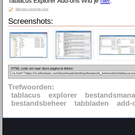
Tablacus Explorer Add-ons vind je
hier
.
Stel een correctie voor
Screenshots:
HTML code om naar deze pagina te linken:
Trefwoorden:
tablacus
explorer
bestandsmana
bestandsbeheer
tabbladen
add-