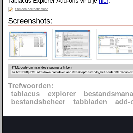
Tablacus Explorer Add-ons vind je
hier
.
Stel een correctie voor
Screenshots:
HTML code om naar deze pagina te linken:
Trefwoorden:
tablacus
explorer
bestandsmana
bestandsbeheer
tabbladen
add-