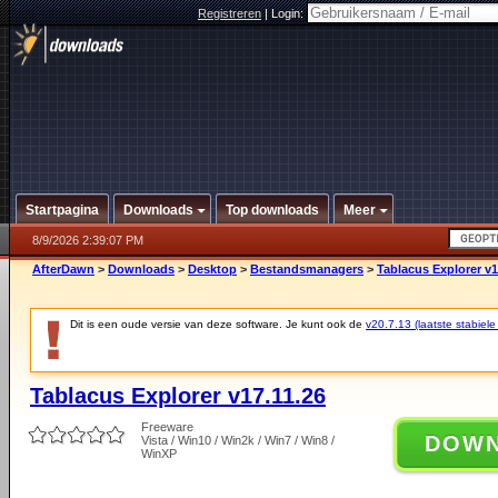
Registreren
|
Login:
Startpagina
Downloads
Top downloads
Meer
8/9/2026 2:39:07 PM
AfterDawn
>
Downloads
>
Desktop
>
Bestandsmanagers
>
Tablacus Explorer v1
Dit is een oude versie van deze software. Je kunt ook de
v20.7.13 (laatste stabiele
Tablacus Explorer v17.11.26
Freeware
DOW
Vista / Win10 / Win2k / Win7 / Win8 /
WinXP