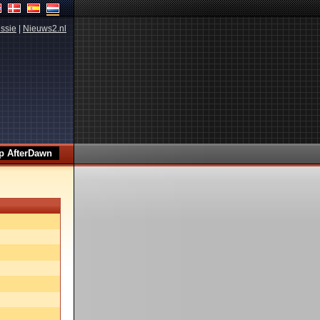
ssie
|
Nieuws2.nl