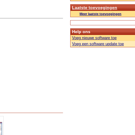
Laatste toevoegingen
Meer laatste toevoegingen
Help ons
Voeg nieuwe software toe
Voeg een software update toe