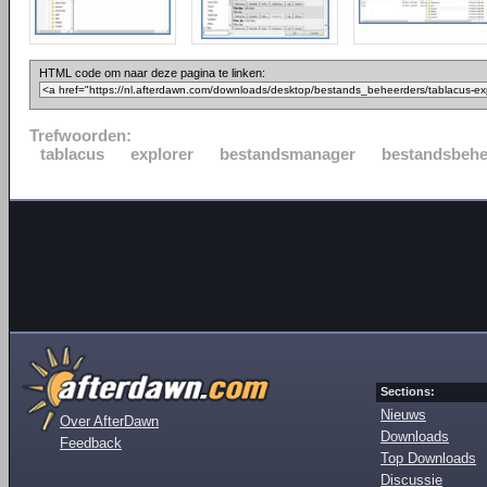
HTML code om naar deze pagina te linken:
Trefwoorden:
tablacus
explorer
bestandsmanager
bestandsbehe
Sections:
Nieuws
Over AfterDawn
Downloads
Feedback
Top Downloads
Discussie