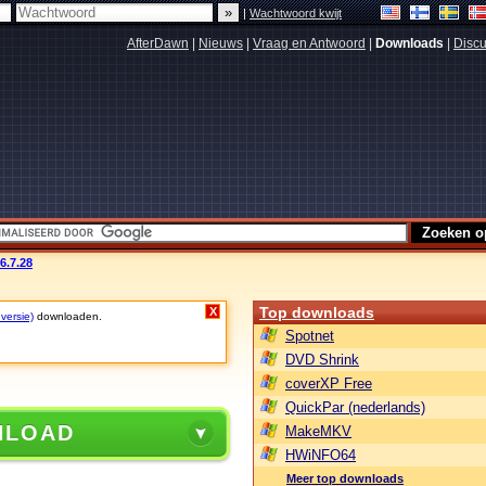
|
Wachtwoord kwijt
AfterDawn
|
Nieuws
|
Vraag en Antwoord
|
Downloads
|
Discu
6.7.28
Top downloads
X
 versie)
downloaden.
Spotnet
DVD Shrink
coverXP Free
QuickPar (nederlands)
NLOAD
MakeMKV
HWiNFO64
Meer top downloads