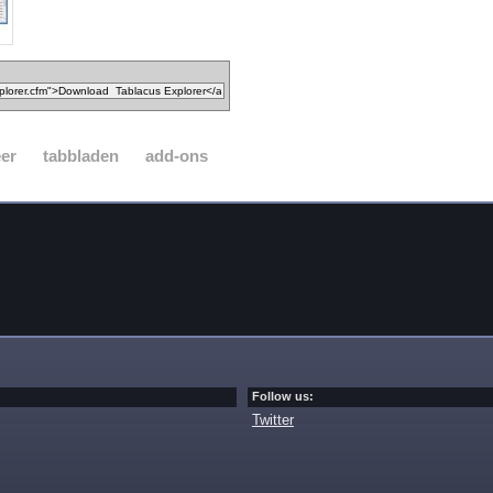
er
tabbladen
add-ons
Follow us:
Twitter