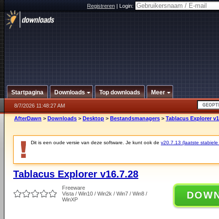
Registreren
|
Login:
Startpagina
Downloads
Top downloads
Meer
8/7/2026 11:48:27 AM
AfterDawn
>
Downloads
>
Desktop
>
Bestandsmanagers
>
Tablacus Explorer v1
Dit is een oude versie van deze software. Je kunt ook de
v20.7.13 (laatste stabiele
Tablacus Explorer v16.7.28
Freeware
DOW
Vista / Win10 / Win2k / Win7 / Win8 /
WinXP