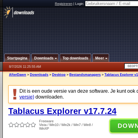
Registreren
|
Login:
Startpagina
Downloads
Top downloads
Meer
8/7/2026 11:25:55 AM
AfterDawn
>
Downloads
>
Desktop
>
Bestandsmanagers
>
Tablacus Explorer v1
Dit is een oude versie van deze software. Je kunt ook
versie)
downloaden.
Tablacus Explorer v17.7.24
Freeware
DOW
Vista / Win10 / Win2k / Win7 / Win8 /
WinXP