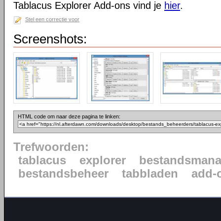
Tablacus Explorer Add-ons vind je
hier
.
Stel een correctie voor
Screenshots:
HTML code om naar deze pagina te linken:
Trefwoorden:
tablacus
explorer
bestandsmana
bestandsbeheer
tabbladen
add-