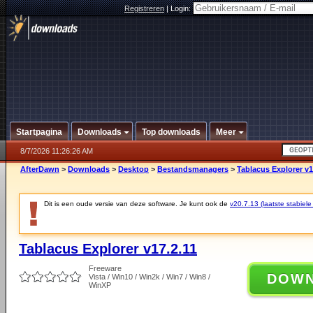
Registreren
|
Login:
Startpagina
Downloads
Top downloads
Meer
8/7/2026 11:26:26 AM
AfterDawn
>
Downloads
>
Desktop
>
Bestandsmanagers
>
Tablacus Explorer v1
Dit is een oude versie van deze software. Je kunt ook de
v20.7.13 (laatste stabiele
Tablacus Explorer v17.2.11
Freeware
DOW
Vista / Win10 / Win2k / Win7 / Win8 /
WinXP