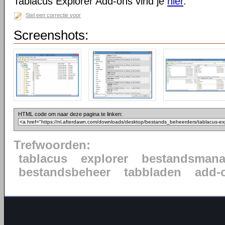
Tablacus Explorer Add-ons vind je
hier
.
Stel een correctie voor
Screenshots:
HTML code om naar deze pagina te linken:
Trefwoorden:
tablacus
explorer
bestandsmana
bestandsbeheer
tabbladen
add-