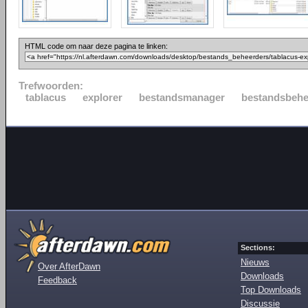
HTML code om naar deze pagina te linken:
Trefwoorden:
tablacus
explorer
bestandsmanager
bestandsbehe
Sections:
Nieuws
Over AfterDawn
Downloads
Feedback
Top Downloads
Discussie