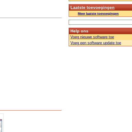
Laatste toevoegingen
Meer laatste toevoegingen
Help ons
Voeg nieuwe software toe
Voeg een software update toe