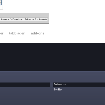
er
tabbladen
add-ons
Follow us:
Twitter