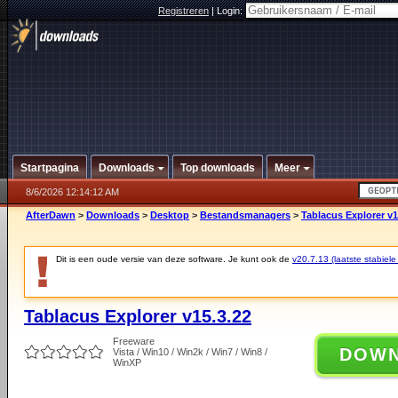
Registreren
|
Login:
Startpagina
Downloads
Top downloads
Meer
8/6/2026 12:14:12 AM
AfterDawn
>
Downloads
>
Desktop
>
Bestandsmanagers
>
Tablacus Explorer v1
Dit is een oude versie van deze software. Je kunt ook de
v20.7.13 (laatste stabiele
Tablacus Explorer v15.3.22
Freeware
DOW
Vista / Win10 / Win2k / Win7 / Win8 /
WinXP