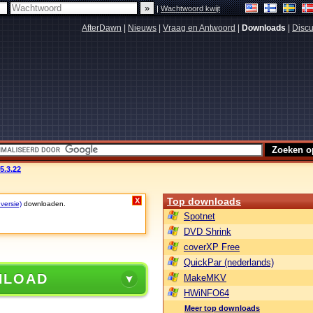
|
Wachtwoord kwijt
AfterDawn
|
Nieuws
|
Vraag en Antwoord
|
Downloads
|
Discu
5.3.22
Top downloads
X
 versie)
downloaden.
Spotnet
DVD Shrink
coverXP Free
QuickPar (nederlands)
NLOAD
MakeMKV
HWiNFO64
Meer top downloads