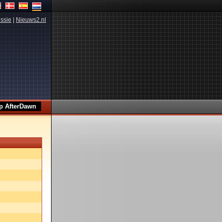
ssie
|
Nieuws2.nl