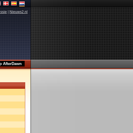
ssie
|
Nieuws2.nl