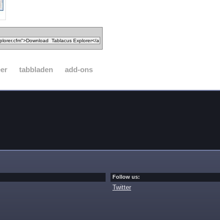
er
tabbladen
add-ons
Follow us:
Twitter