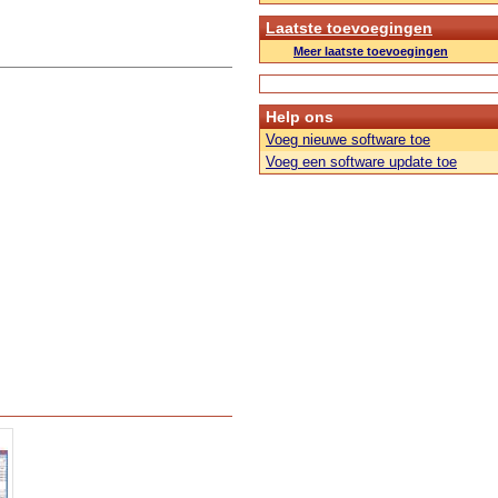
Laatste toevoegingen
Meer laatste toevoegingen
Help ons
Voeg nieuwe software toe
Voeg een software update toe