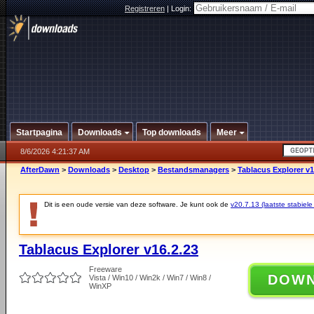
Registreren
|
Login:
Startpagina
Downloads
Top downloads
Meer
8/6/2026 4:21:37 AM
AfterDawn
>
Downloads
>
Desktop
>
Bestandsmanagers
>
Tablacus Explorer v1
Dit is een oude versie van deze software. Je kunt ook de
v20.7.13 (laatste stabiele
Tablacus Explorer v16.2.23
Freeware
DOW
Vista / Win10 / Win2k / Win7 / Win8 /
WinXP