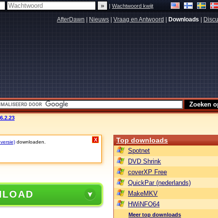
|
Wachtwoord kwijt
AfterDawn
|
Nieuws
|
Vraag en Antwoord
|
Downloads
|
Discu
6.2.23
Top downloads
X
 versie)
downloaden.
Spotnet
DVD Shrink
coverXP Free
QuickPar (nederlands)
NLOAD
MakeMKV
HWiNFO64
Meer top downloads