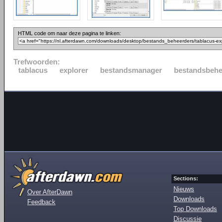
HTML code om naar deze pagina te linken:
Trefwoorden:
tablacus
explorer
bestandsmanager
bestandsbehe
Sections:
Nieuws
Over AfterDawn
Downloads
Feedback
Top Downloads
Discussie