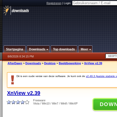
Registreren
|
Login:
Startpagina
Downloads
Top downloads
Meer
8/8/2026 8:34:15 PM
AfterDawn
>
Downloads
>
Desktop
>
Beeldbewerking
>
XnView v2.39
Dit is een oude versie van deze software. Je kunt ook de
v2.49.3 (laatste stabiele v
XnView v2.39
Freeware
DOW
Vista / Win10 / Win7 / Win8 / WinXP