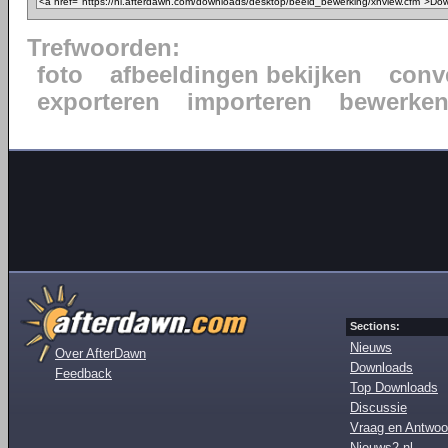
Trefwoorden:
foto
afbeeldingen bekijken
conv
exporteren
importeren
bewerke
Sections:
Nieuws
Over AfterDawn
Downloads
Feedback
Top Downloads
Discussie
Vraag en Antwoo
Nieuws2.nl