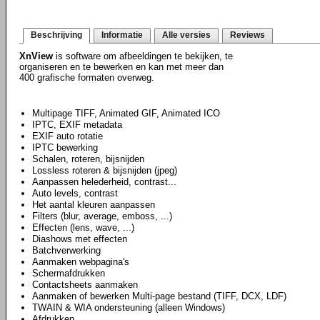
Beschrijving
Informatie
Alle versies
Reviews
XnView
is software om afbeeldingen te bekijken, te
organiseren en te bewerken en kan met meer dan
400 grafische formaten overweg.
Multipage TIFF, Animated GIF, Animated ICO
IPTC, EXIF metadata
EXIF auto rotatie
IPTC bewerking
Schalen, roteren, bijsnijden
Lossless roteren & bijsnijden (jpeg)
Aanpassen helederheid, contrast...
Auto levels, contrast
Het aantal kleuren aanpassen
Filters (blur, average, emboss, ...)
Effecten (lens, wave, ...)
Diashows met effecten
Batchverwerking
Aanmaken webpagina's
Schermafdrukken
Contactsheets aanmaken
Aanmaken of bewerken Multi-page bestand (TIFF, DCX, LDF)
TWAIN & WIA ondersteuning (alleen Windows)
Afdrukken