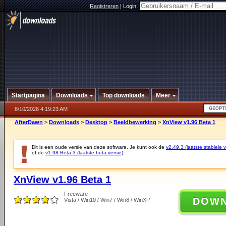
Registreren
|
Login:
Startpagina
Downloads
Top downloads
Meer
8/10/2026 4:19:23 AM
AfterDawn
>
Downloads
>
Desktop
>
Beeldbewerking
>
XnView v1.96 Beta 1
Dit is een oude versie van deze software. Je kunt ook de
v2.49.3 (laatste stabiele v
of de
v1.98 Beta 3 (laatste beta versie)
.
XnView v1.96 Beta 1
Freeware
DOW
Vista / Win10 / Win7 / Win8 / WinXP