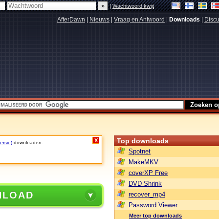
|
Wachtwoord kwijt
AfterDawn
|
Nieuws
|
Vraag en Antwoord
|
Downloads
|
Discu
Top downloads
X
ersie)
downloaden.
Spotnet
MakeMKV
coverXP Free
DVD Shrink
NLOAD
recover_mp4
Password Viewer
Meer top downloads