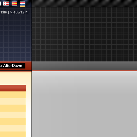
ssie
|
Nieuws2.nl