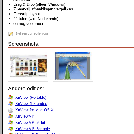
Drag & Drop (alleen Windows)
Zij-aan-zij afbeeldingen vergelijken
Filmstrip layout
44 talen (w.o. Nederlands)
en nog veel meer.
Stel een correctie voor
Screenshots:
Andere edities:
XnView (Portable)
XnView (Extended)
XnView for Mac OS X
XnViewMP
XnViewMP 64-bit
XnViewMP Portable