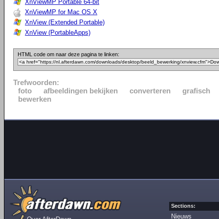
XnViewMP Portable 64-bit
XnViewMP for Mac OS X
XnView (Extended Portable)
XnView (PortableApps)
HTML code om naar deze pagina te linken:
Trefwoorden:
foto
afbeeldingen bekijken
converteren
grafisch
bewerken
Sections:
Nieuws