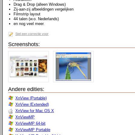
Drag & Drop (alleen Windows)
Zij-aan-zij afbeeldingen vergelijken
Filmstrip layout
44 talen (w.o. Nederlands)
en nog veel meer.
Stel een correctie voor
Screenshots:
Andere edities:
XnView (Portable)
XnView (Extended)
XnView for Mac OS X
XnViewMP
XnViewMP 64-bit
XnViewMP Portable