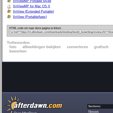
XnViewMP Portable 64-bit
XnViewMP for Mac OS X
XnView (Extended Portable)
XnView (PortableApps)
HTML code om naar deze pagina te linken:
Trefwoorden:
foto
afbeeldingen bekijken
converteren
grafisch
bewerken
Sections:
Nieuws