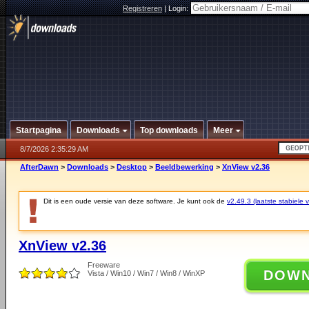
Registreren
|
Login:
Startpagina
Downloads
Top downloads
Meer
8/7/2026 2:35:29 AM
AfterDawn
>
Downloads
>
Desktop
>
Beeldbewerking
>
XnView v2.36
Dit is een oude versie van deze software. Je kunt ook de
v2.49.3 (laatste stabiele v
XnView v2.36
Freeware
DOW
Vista / Win10 / Win7 / Win8 / WinXP