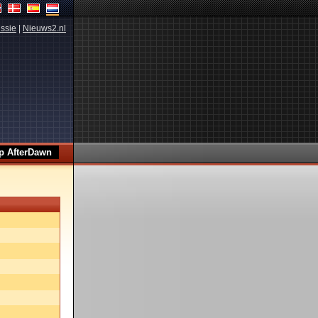
ssie
|
Nieuws2.nl