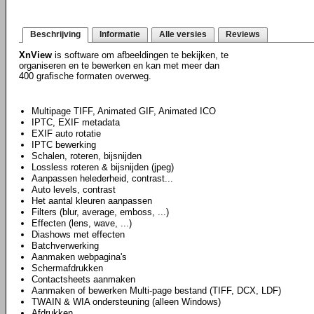
Beschrijving
Informatie
Alle versies
Reviews
XnView
is software om afbeeldingen te bekijken, te
organiseren en te bewerken en kan met meer dan
400 grafische formaten overweg.
Multipage TIFF, Animated GIF, Animated ICO
IPTC, EXIF metadata
EXIF auto rotatie
IPTC bewerking
Schalen, roteren, bijsnijden
Lossless roteren & bijsnijden (jpeg)
Aanpassen helederheid, contrast...
Auto levels, contrast
Het aantal kleuren aanpassen
Filters (blur, average, emboss, ...)
Effecten (lens, wave, ...)
Diashows met effecten
Batchverwerking
Aanmaken webpagina's
Schermafdrukken
Contactsheets aanmaken
Aanmaken of bewerken Multi-page bestand (TIFF, DCX, LDF)
TWAIN & WIA ondersteuning (alleen Windows)
Afdrukken