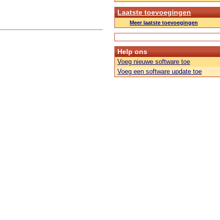
Laatste toevoegingen
Meer laatste toevoegingen
Help ons
Voeg nieuwe software toe
Voeg een software update toe