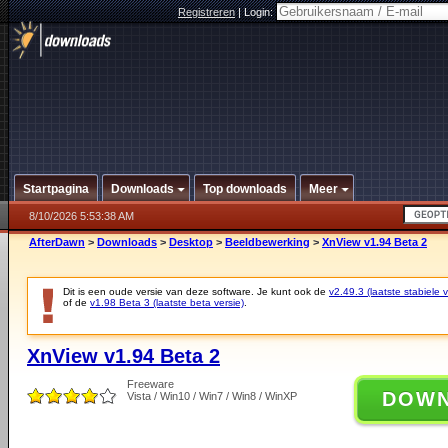
Registreren
|
Login:
Startpagina
Downloads
Top downloads
Meer
8/10/2026 5:53:38 AM
AfterDawn
>
Downloads
>
Desktop
>
Beeldbewerking
>
XnView v1.94 Beta 2
Dit is een oude versie van deze software. Je kunt ook de
v2.49.3 (laatste stabiele v
of de
v1.98 Beta 3 (laatste beta versie)
.
XnView v1.94 Beta 2
Freeware
DOW
Vista / Win10 / Win7 / Win8 / WinXP