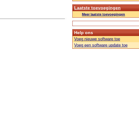
Laatste toevoegingen
Meer laatste toevoegingen
Help ons
Voeg nieuwe software toe
Voeg een software update toe