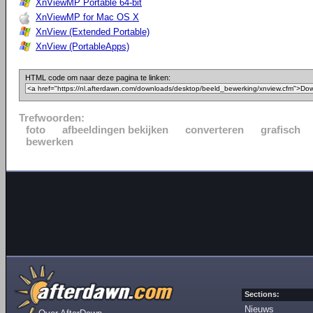
XnViewMP Portable 64-bit
XnViewMP for Mac OS X
XnView (Extended Portable)
XnView (PortableApps)
HTML code om naar deze pagina te linken:
Trefwoorden:
foto
afbeeldingen bekijken
converteren
grafisch
bewerken
Sections:
Nieuws