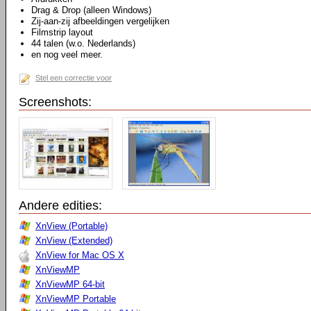
Drag & Drop (alleen Windows)
Zij-aan-zij afbeeldingen vergelijken
Filmstrip layout
44 talen (w.o. Nederlands)
en nog veel meer.
Stel een correctie voor
Screenshots:
Andere edities:
XnView (Portable)
XnView (Extended)
XnView for Mac OS X
XnViewMP
XnViewMP 64-bit
XnViewMP Portable