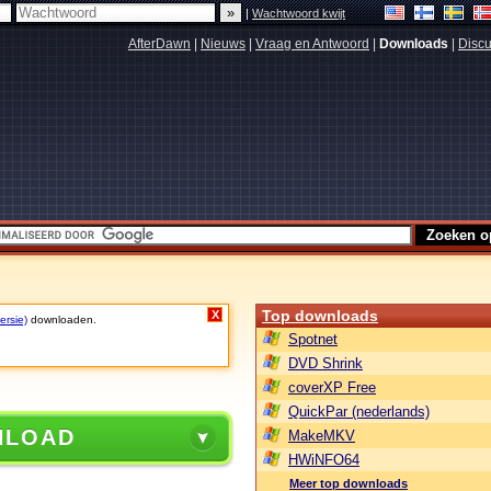
|
Wachtwoord kwijt
AfterDawn
|
Nieuws
|
Vraag en Antwoord
|
Downloads
|
Discu
Top downloads
X
ersie)
downloaden.
Spotnet
DVD Shrink
coverXP Free
QuickPar (nederlands)
NLOAD
MakeMKV
HWiNFO64
Meer top downloads