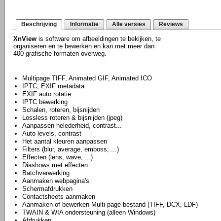
Beschrijving
Informatie
Alle versies
Reviews
XnView
is software om afbeeldingen te bekijken, te
organiseren en te bewerken en kan met meer dan
400 grafische formaten overweg.
Multipage TIFF, Animated GIF, Animated ICO
IPTC, EXIF metadata
EXIF auto rotatie
IPTC bewerking
Schalen, roteren, bijsnijden
Lossless roteren & bijsnijden (jpeg)
Aanpassen helederheid, contrast...
Auto levels, contrast
Het aantal kleuren aanpassen
Filters (blur, average, emboss, ...)
Effecten (lens, wave, ...)
Diashows met effecten
Batchverwerking
Aanmaken webpagina's
Schermafdrukken
Contactsheets aanmaken
Aanmaken of bewerken Multi-page bestand (TIFF, DCX, LDF)
TWAIN & WIA ondersteuning (alleen Windows)
Afdrukken