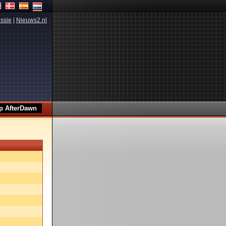
ssie
|
Nieuws2.nl