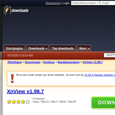
Registreren
|
Login:
Startpagina
Downloads
Top downloads
Meer
8/7/2026 5:23:14 AM
AfterDawn
>
Downloads
>
Desktop
>
Beeldbewerking
>
XnView v1.98.7
Dit is een oude versie van deze software. Je kunt ook de
v2.49.3 (laatste stabiele v
XnView v1.98.7
Freeware
DOW
Vista / Win10 / Win7 / Win8 / WinXP