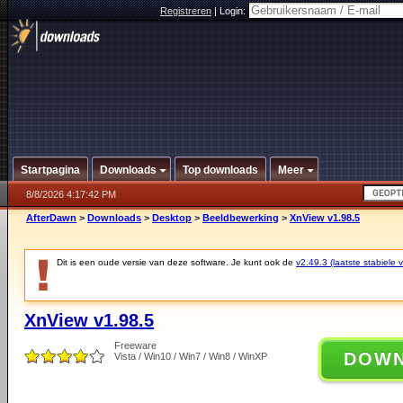
Registreren
|
Login:
Startpagina
Downloads
Top downloads
Meer
8/8/2026 4:17:42 PM
AfterDawn
>
Downloads
>
Desktop
>
Beeldbewerking
>
XnView v1.98.5
Dit is een oude versie van deze software. Je kunt ook de
v2.49.3 (laatste stabiele v
XnView v1.98.5
Freeware
DOW
Vista / Win10 / Win7 / Win8 / WinXP