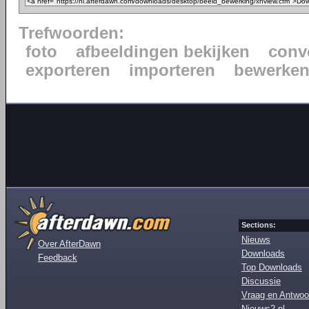
Trefwoorden:
foto
afbeeldingen bekijken
conv
exporteren
importeren
bewerke
Sections:
Nieuws
Over AfterDawn
Downloads
Feedback
Top Downloads
Discussie
Vraag en Antwoo
Nieuws2.nl