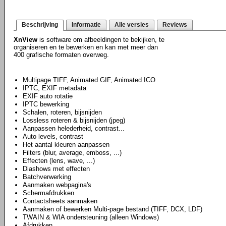
Beschrijving
Informatie
Alle versies
Reviews
XnView
is software om afbeeldingen te bekijken, te
organiseren en te bewerken en kan met meer dan
400 grafische formaten overweg.
Multipage TIFF, Animated GIF, Animated ICO
IPTC, EXIF metadata
EXIF auto rotatie
IPTC bewerking
Schalen, roteren, bijsnijden
Lossless roteren & bijsnijden (jpeg)
Aanpassen helederheid, contrast...
Auto levels, contrast
Het aantal kleuren aanpassen
Filters (blur, average, emboss, ...)
Effecten (lens, wave, ...)
Diashows met effecten
Batchverwerking
Aanmaken webpagina's
Schermafdrukken
Contactsheets aanmaken
Aanmaken of bewerken Multi-page bestand (TIFF, DCX, LDF)
TWAIN & WIA ondersteuning (alleen Windows)
Afdrukken