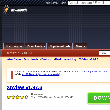
Registreren
|
Login:
Startpagina
Downloads
Top downloads
Meer
8/7/2026 1:12:01 PM
AfterDawn
>
Downloads
>
Desktop
>
Beeldbewerking
>
XnView v1.97.6
Dit is een oude versie van deze software. Je kunt ook de
v2.49.3 (laatste stabiele v
of de
v1.98 Beta 3 (laatste beta versie)
.
XnView v1.97.6
Freeware
DOW
Vista / Win10 / Win7 / Win8 / WinXP