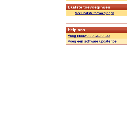
Laatste toevoegingen
Meer laatste toevoegingen
Help ons
Voeg nieuwe software toe
Voeg een software update toe