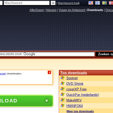
|
Wachtwoord kwijt
AfterDawn
|
Nieuws
|
Vraag en Antwoord
|
Downloads
|
Discu
Top downloads
X
ersie)
downloaden.
Spotnet
DVD Shrink
coverXP Free
QuickPar (nederlands)
NLOAD
MakeMKV
HWiNFO64
Meer top downloads