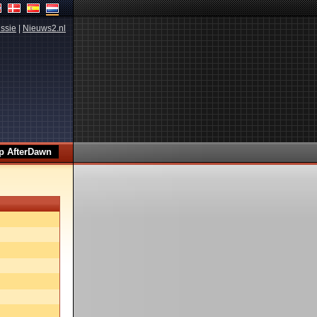
ssie
|
Nieuws2.nl