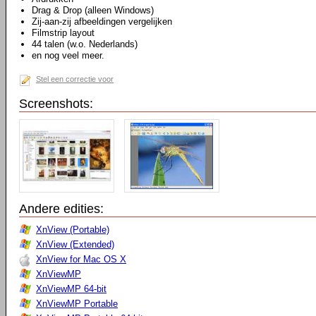
Drag & Drop (alleen Windows)
Zij-aan-zij afbeeldingen vergelijken
Filmstrip layout
44 talen (w.o. Nederlands)
en nog veel meer.
Stel een correctie voor
Screenshots:
Andere edities:
XnView (Portable)
XnView (Extended)
XnView for Mac OS X
XnViewMP
XnViewMP 64-bit
XnViewMP Portable