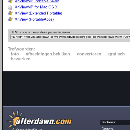
XnViewMP Portable 64-bit
XnViewMP for Mac OS X
XnView (Extended Portable)
XnView (PortableApps)
HTML code om naar deze pagina te linken:
Trefwoorden:
foto
afbeeldingen bekijken
converteren
grafisch
bewerken
Sections:
Nieuws