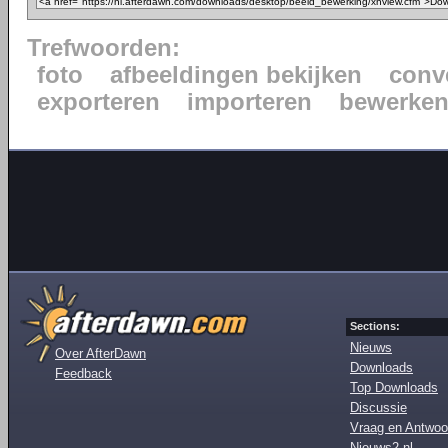
Trefwoorden:
foto
afbeeldingen bekijken
conv
exporteren
importeren
bewerke
Sections:
Nieuws
Over AfterDawn
Downloads
Feedback
Top Downloads
Discussie
Vraag en Antwoo
Nieuws2.nl