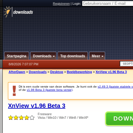
Registreren
|
Login:
Startpagina
Downloads
Top downloads
Meer
8/8/2026 7:07:07 PM
AfterDawn
>
Downloads
>
Desktop
>
Beeldbewerking
>
XnView v1.96 Beta 3
Dit is een oude versie van deze software. Je kunt ook de
v2.49.3 (laatste stabiele v
of de
v1.98 Beta 3 (laatste beta versie)
.
XnView v1.96 Beta 3
Freeware
DOW
Vista / Win10 / Win7 / Win8 / WinXP