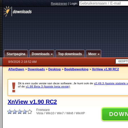
Registreren
|
Login:
Startpagina
Downloads
Top downloads
Meer
8/9/2026 2:18:52 AM
AfterDawn
>
Downloads
>
Desktop
>
Beeldbewerking
>
XnView v1.90 RC2
Dit is een oude versie van deze software. Je kunt ook de
v2.49.3 (laatste stabiele v
of de
v1.98 Beta 3 (laatste beta versie)
.
XnView v1.90 RC2
Freeware
DOW
Vista / Win10 / Win7 / Win8 / WinXP