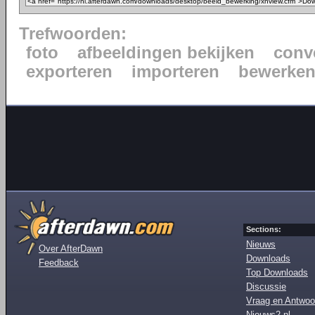
Trefwoorden:
foto
afbeeldingen bekijken
conv
exporteren
importeren
bewerke
Sections:
Nieuws
Over AfterDawn
Downloads
Feedback
Top Downloads
Discussie
Vraag en Antwoo
Nieuws2.nl