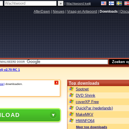
|
Wachtwoord kwijt
AfterDawn
|
Nieuws
|
Vraag en Antwoord
|
Downloads
|
Discu
el) v2.70 RC 1
Top downloads
X
sie)
downloaden.
Spotnet
DVD Shrink
coverXP Free
QuickPar (nederlands)
NLOAD
MakeMKV
HWiNFO64
Meer top downloads