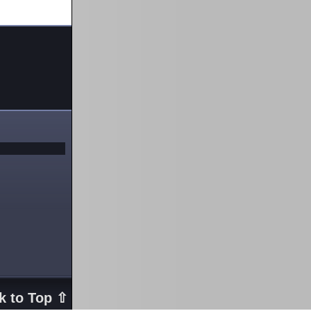
k to Top ⇧