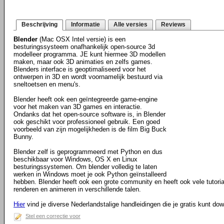
Beschrijving
Informatie
Alle versies
Reviews
Blender
(Mac OSX Intel versie) is een
besturingssysteem onafhankelijk open-source 3d
modelleer programma. JE kunt hiermee 3D modellen
maken, maar ook 3D animaties en zelfs games.
Blenders interface is geoptimaliseerd voor het
ontwerpen in 3D en wordt voornamelijk bestuurd via
sneltoetsen en menu's.
Blender heeft ook een geïntegreerde game-engine
voor het maken van 3D games en interactie.
Ondanks dat het open-source software is, in Blender
ook geschikt voor professioneel gebruik. Een goed
voorbeeld van zijn mogelijkheden is de film Big Buck
Bunny.
Blender zelf is geprogrammeerd met Python en dus
beschikbaar voor Windows, OS X en Linux
besturingssystemen. Om blender volledig te laten
werken in Windows moet je ook Python geïnstalleerd
hebben. Blender heeft ook een grote community en heeft ook vele tutorials
renderen en animeren in verschillende talen.
Hier
vind je diverse Nederlandstalige handleidingen die je gratis kunt do
Stel een correctie voor