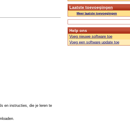
Laatste toevoegingen
Meer laatste toevoegingen
Help ons
Voeg nieuwe software toe
Voeg een software update toe
 en instructies, die je leren te
wnloaden.