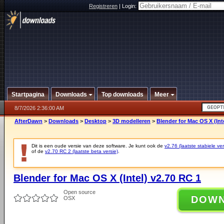
Registreren
|
Login:
Startpagina
Downloads
Top downloads
Meer
8/7/2026 2:36:00 AM
AfterDawn
>
Downloads
>
Desktop
>
3D modelleren
>
Blender for Mac OS X (Int
Dit is een oude versie van deze software. Je kunt ook de
v2.76 (laatste stabiele ver
of de
v2.70 RC 2 (laatste beta versie)
.
Blender for Mac OS X (Intel) v2.70 RC 1
Open source
DOW
OSX