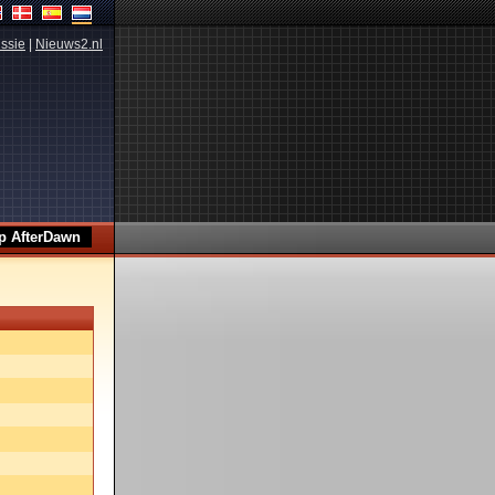
ssie
|
Nieuws2.nl