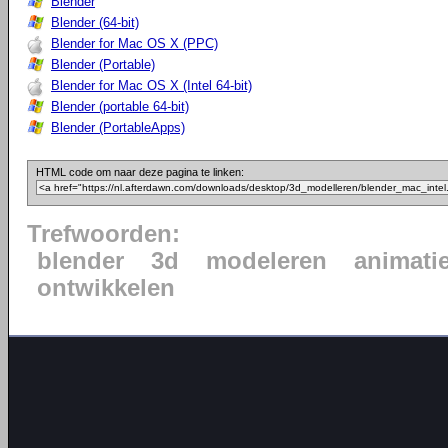
Blender
Blender (64-bit)
Blender for Mac OS X (PPC)
Blender (Portable)
Blender for Mac OS X (Intel 64-bit)
Blender (portable 64-bit)
Blender (PortableApps)
HTML code om naar deze pagina te linken:
Trefwoorden:
blender
3d
modeleren
animati
ontwikkelen