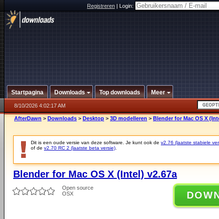
Registreren
|
Login:
Startpagina
Downloads
Top downloads
Meer
8/10/2026 4:02:17 AM
AfterDawn
>
Downloads
>
Desktop
>
3D modelleren
>
Blender for Mac OS X (Int
Dit is een oude versie van deze software. Je kunt ook de
v2.76 (laatste stabiele ver
of de
v2.70 RC 2 (laatste beta versie)
.
Blender for Mac OS X (Intel) v2.67a
Open source
DOW
OSX