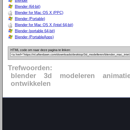
Blender
Blender (64-bit)
Blender for Mac OS X (PPC)
Blender (Portable)
Blender for Mac OS X (Intel 64-bit)
Blender (portable 64-bit)
Blender (PortableApps)
HTML code om naar deze pagina te linken:
Trefwoorden:
blender
3d
modeleren
animati
ontwikkelen