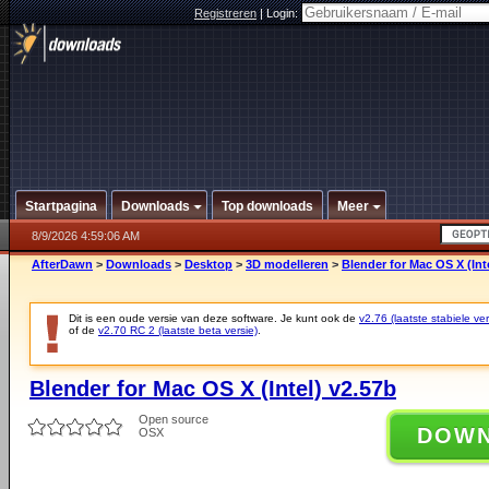
Registreren
|
Login:
Startpagina
Downloads
Top downloads
Meer
8/9/2026 4:59:06 AM
AfterDawn
>
Downloads
>
Desktop
>
3D modelleren
>
Blender for Mac OS X (Int
Dit is een oude versie van deze software. Je kunt ook de
v2.76 (laatste stabiele ver
of de
v2.70 RC 2 (laatste beta versie)
.
Blender for Mac OS X (Intel) v2.57b
Open source
DOW
OSX