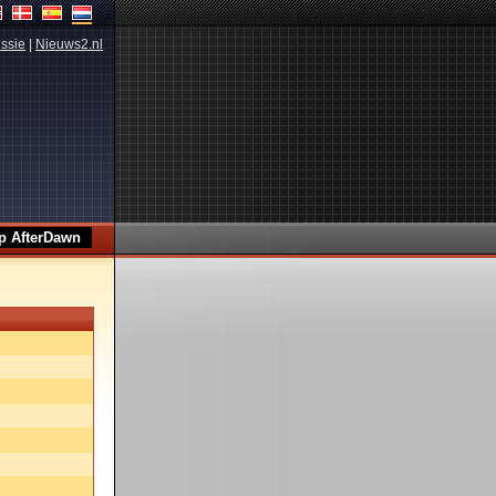
ssie
|
Nieuws2.nl