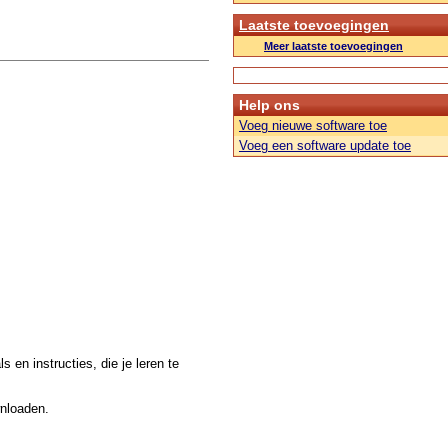
Laatste toevoegingen
Meer laatste toevoegingen
Help ons
Voeg nieuwe software toe
Voeg een software update toe
 en instructies, die je leren te
wnloaden.