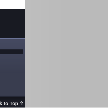
k to Top ⇧