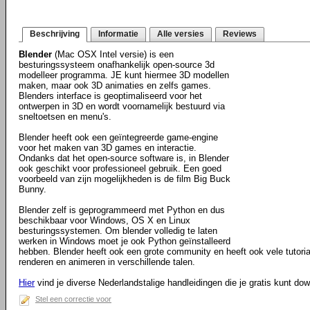
Beschrijving
Informatie
Alle versies
Reviews
Blender
(Mac OSX Intel versie) is een
besturingssysteem onafhankelijk open-source 3d
modelleer programma. JE kunt hiermee 3D modellen
maken, maar ook 3D animaties en zelfs games.
Blenders interface is geoptimaliseerd voor het
ontwerpen in 3D en wordt voornamelijk bestuurd via
sneltoetsen en menu's.
Blender heeft ook een geïntegreerde game-engine
voor het maken van 3D games en interactie.
Ondanks dat het open-source software is, in Blender
ook geschikt voor professioneel gebruik. Een goed
voorbeeld van zijn mogelijkheden is de film Big Buck
Bunny.
Blender zelf is geprogrammeerd met Python en dus
beschikbaar voor Windows, OS X en Linux
besturingssystemen. Om blender volledig te laten
werken in Windows moet je ook Python geïnstalleerd
hebben. Blender heeft ook een grote community en heeft ook vele tutorials
renderen en animeren in verschillende talen.
Hier
vind je diverse Nederlandstalige handleidingen die je gratis kunt do
Stel een correctie voor