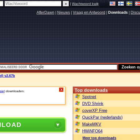
|
Wachtwoord kwijt
AfterDawn
|
Nieuws
|
Vraag en Antwoord
|
Downloads
|
Discu
el) v2.67b
Top downloads
X
sie)
downloaden.
Spotnet
DVD Shrink
coverXP Free
QuickPar (nederlands)
NLOAD
MakeMKV
HWiNFO64
Meer top downloads