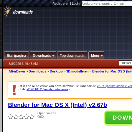
Registreren
|
Login:
Startpagina
Downloads
Top downloads
Meer
8/8/2026 3:46:46 AM
AfterDawn
>
Downloads
>
Desktop
>
3D modelleren
>
Blender for Mac OS X (Int
Dit is een oude versie van deze software. Je kunt ook de
v2.76 (laatste stabiele ver
of de
v2.70 RC 2 (laatste beta versie)
.
Blender for Mac OS X (Intel) v2.67b
Open source
DOW
OSX