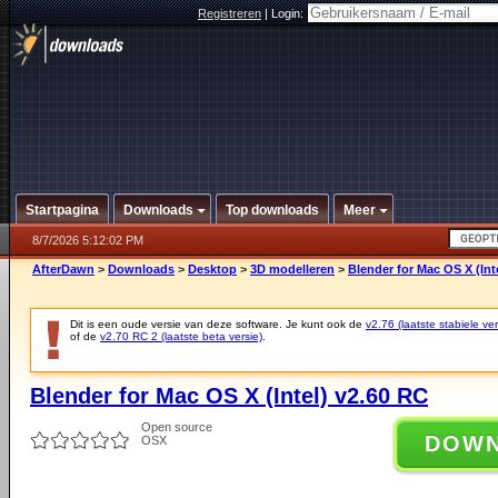
Registreren
|
Login:
Startpagina
Downloads
Top downloads
Meer
8/7/2026 5:12:02 PM
AfterDawn
>
Downloads
>
Desktop
>
3D modelleren
>
Blender for Mac OS X (Int
Dit is een oude versie van deze software. Je kunt ook de
v2.76 (laatste stabiele ver
of de
v2.70 RC 2 (laatste beta versie)
.
Blender for Mac OS X (Intel) v2.60 RC
Open source
DOW
OSX