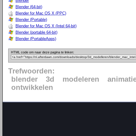
Blender
Blender (64-bit)
Blender for Mac OS X (PPC)
Blender (Portable)
Blender for Mac OS X (Intel 64-bit)
Blender (portable 64-bit)
Blender (PortableApps)
HTML code om naar deze pagina te linken:
Trefwoorden:
blender
3d
modeleren
animati
ontwikkelen