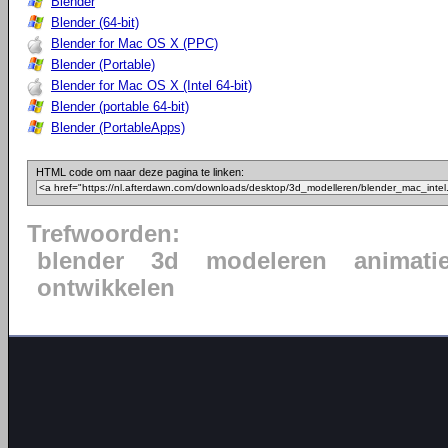
Blender
Blender (64-bit)
Blender for Mac OS X (PPC)
Blender (Portable)
Blender for Mac OS X (Intel 64-bit)
Blender (portable 64-bit)
Blender (PortableApps)
HTML code om naar deze pagina te linken:
Trefwoorden:
blender
3d
modeleren
animati
ontwikkelen