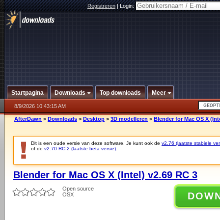
Registreren
|
Login:
Startpagina
Downloads
Top downloads
Meer
8/9/2026 10:43:15 AM
AfterDawn
>
Downloads
>
Desktop
>
3D modelleren
>
Blender for Mac OS X (Int
Dit is een oude versie van deze software. Je kunt ook de
v2.76 (laatste stabiele ver
of de
v2.70 RC 2 (laatste beta versie)
.
Blender for Mac OS X (Intel) v2.69 RC 3
Open source
DOW
OSX