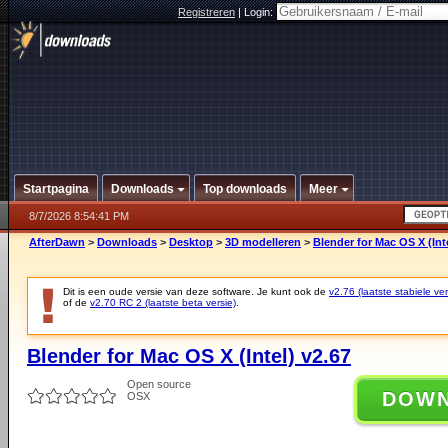
Registreren
|
Login:
Startpagina
Downloads
Top downloads
Meer
8/7/2026 8:54:41 PM
AfterDawn
>
Downloads
>
Desktop
>
3D modelleren
>
Blender for Mac OS X (Inte
Dit is een oude versie van deze software. Je kunt ook de
v2.76 (laatste stabiele ver
of de
v2.70 RC 2 (laatste beta versie)
.
Blender for Mac OS X (Intel) v2.67
Open source
DOW
OSX