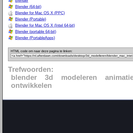
Blender
Blender (64-bit)
Blender for Mac OS X (PPC)
Blender (Portable)
Blender for Mac OS X (Intel 64-bit)
Blender (portable 64-bit)
Blender (PortableApps)
HTML code om naar deze pagina te linken:
Trefwoorden:
blender
3d
modeleren
animati
ontwikkelen