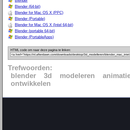
Blender
Blender (64-bit)
Blender for Mac OS X (PPC)
Blender (Portable)
Blender for Mac OS X (Intel 64-bit)
Blender (portable 64-bit)
Blender (PortableApps)
HTML code om naar deze pagina te linken:
Trefwoorden:
blender
3d
modeleren
animati
ontwikkelen