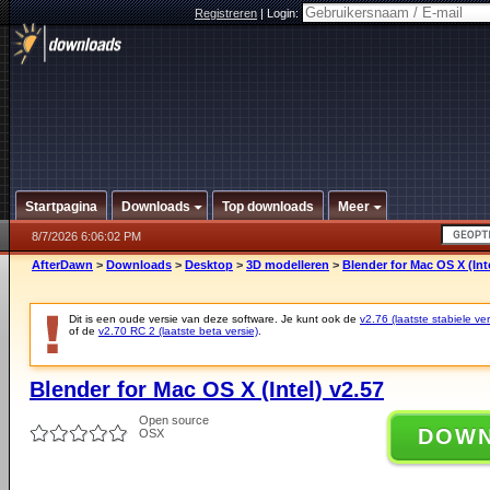
Registreren
|
Login:
Startpagina
Downloads
Top downloads
Meer
8/7/2026 6:06:02 PM
AfterDawn
>
Downloads
>
Desktop
>
3D modelleren
>
Blender for Mac OS X (Inte
Dit is een oude versie van deze software. Je kunt ook de
v2.76 (laatste stabiele ver
of de
v2.70 RC 2 (laatste beta versie)
.
Blender for Mac OS X (Intel) v2.57
Open source
DOW
OSX