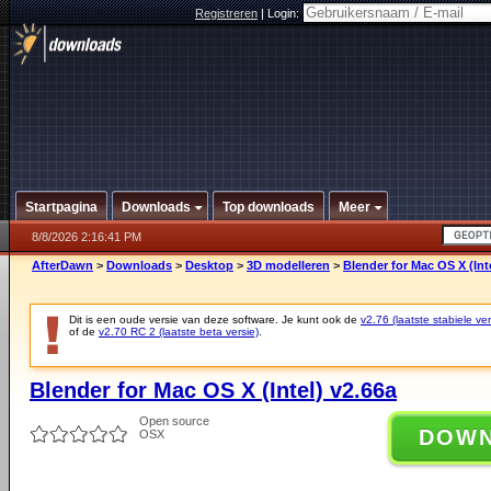
Registreren
|
Login:
Startpagina
Downloads
Top downloads
Meer
8/8/2026 2:16:41 PM
AfterDawn
>
Downloads
>
Desktop
>
3D modelleren
>
Blender for Mac OS X (Int
Dit is een oude versie van deze software. Je kunt ook de
v2.76 (laatste stabiele ver
of de
v2.70 RC 2 (laatste beta versie)
.
Blender for Mac OS X (Intel) v2.66a
Open source
DOW
OSX