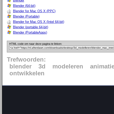
Blender
Blender (64-bit)
Blender for Mac OS X (PPC)
Blender (Portable)
Blender for Mac OS X (Intel 64-bit)
Blender (portable 64-bit)
Blender (PortableApps)
HTML code om naar deze pagina te linken:
Trefwoorden:
blender
3d
modeleren
animati
ontwikkelen