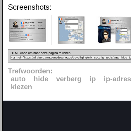
Screenshots:
HTML code om naar deze pagina te linken:
Trefwoorden:
auto
hide
verberg
ip
ip-adres
kiezen