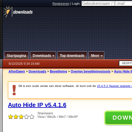
Registreren
|
Login:
Startpagina
Downloads
Top downloads
Meer
8/10/2026 9:34:19 AM
AfterDawn
>
Downloads
>
Beveiliging
>
Overige beveiligingstools
>
Auto Hide I
Dit is een oude versie van deze software. Je kunt ook de
v5.4.5.2 (laatste stabiele 
Auto Hide IP v5.4.1.6
Shareware
DOW
Vista / Win2k / Win7 / WinXP