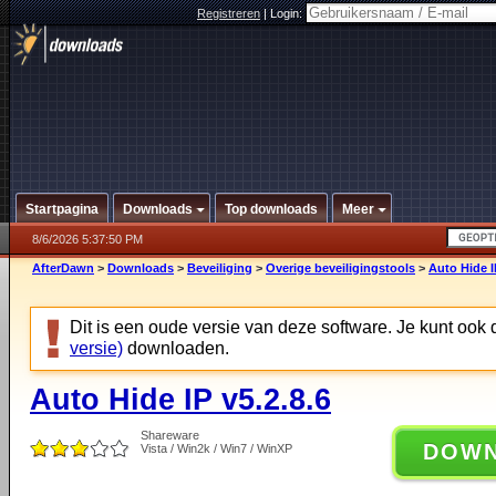
Registreren
|
Login:
Startpagina
Downloads
Top downloads
Meer
8/6/2026 5:37:50 PM
AfterDawn
>
Downloads
>
Beveiliging
>
Overige beveiligingstools
>
Auto Hide I
Dit is een oude versie van deze software. Je kunt ook
versie)
downloaden.
Auto Hide IP v5.2.8.6
Shareware
DOW
Vista / Win2k / Win7 / WinXP