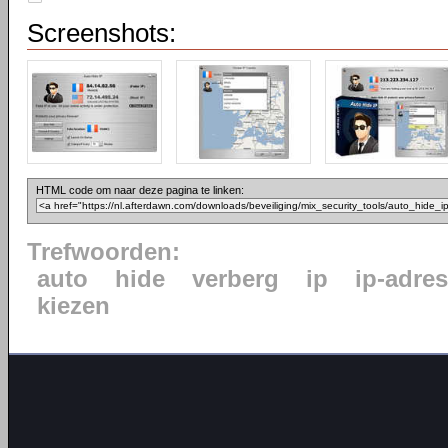
Screenshots:
HTML code om naar deze pagina te linken:
Trefwoorden:
auto
hide
verberg
ip
ip-adres
kiezen