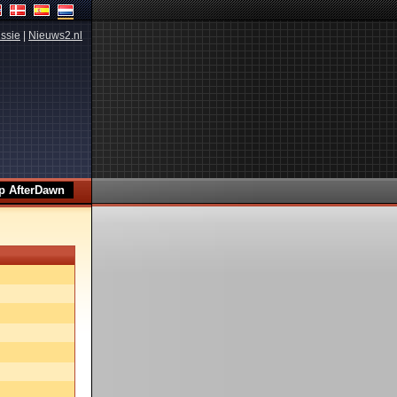
ssie
|
Nieuws2.nl