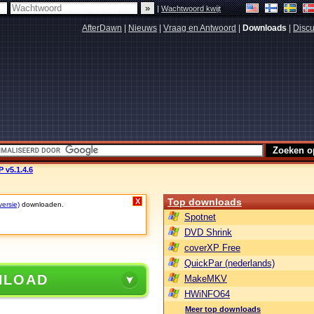
|
Wachtwoord kwijt
AfterDawn
|
Nieuws
|
Vraag en Antwoord
|
Downloads
|
Discu
P v5.1.4.6
Top downloads
X
versie)
downloaden.
Spotnet
DVD Shrink
coverXP Free
QuickPar (nederlands)
NLOAD
MakeMKV
HWiNFO64
Meer top downloads