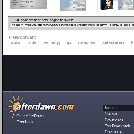
HTML code om naar deze pagina te linken:
Trefwoorden:
auto
hide
verberg
ip
ip-adres
selecteren
k
Sections:
Nieuws
Over AfterDawn
Downloads
Feedback
Top Downloads
Discussie