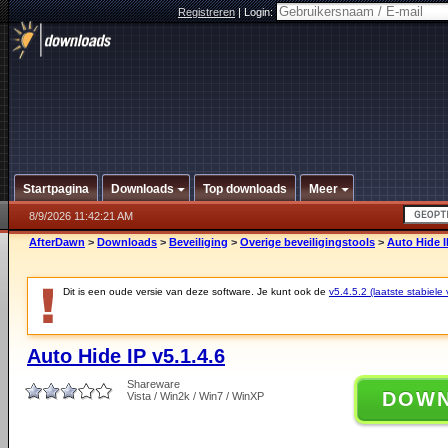
Registreren
|
Login:
Startpagina
Downloads
Top downloads
Meer
8/9/2026 11:42:21 AM
AfterDawn
>
Downloads
>
Beveiliging
>
Overige beveiligingstools
>
Auto Hide I
Dit is een oude versie van deze software. Je kunt ook de
v5.4.5.2 (laatste stabiele 
Auto Hide IP v5.1.4.6
Shareware
DOW
Vista / Win2k / Win7 / WinXP