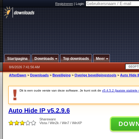
Registreren
|
Login:
Startpagina
Downloads
Top downloads
Meer
8/6/2026 7:41:56 AM
AfterDawn
>
Downloads
>
Beveiliging
>
Overige beveiligingstools
>
Auto Hide I
Dit is een oude versie van deze software. Je kunt ook de
v5.4.5.2 (laatste stabiele 
Auto Hide IP v5.2.9.6
Shareware
DOW
Vista / Win2k / Win7 / WinXP