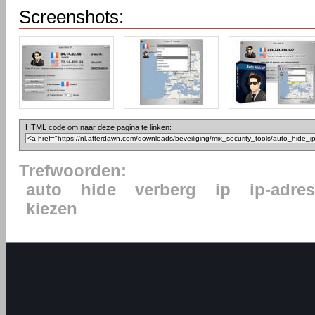
Screenshots:
HTML code om naar deze pagina te linken:
Trefwoorden:
auto
hide
verberg
ip
ip-adres
kiezen