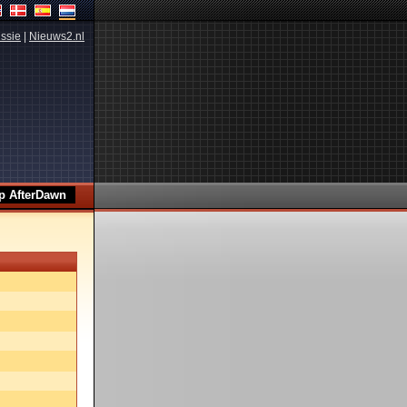
ssie
|
Nieuws2.nl