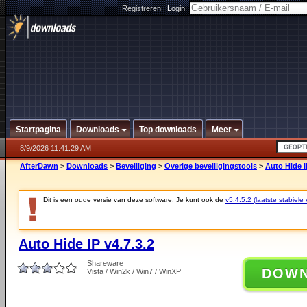
Registreren
|
Login:
Startpagina
Downloads
Top downloads
Meer
8/9/2026 11:41:29 AM
AfterDawn
>
Downloads
>
Beveiliging
>
Overige beveiligingstools
>
Auto Hide I
Dit is een oude versie van deze software. Je kunt ook de
v5.4.5.2 (laatste stabiele 
Auto Hide IP v4.7.3.2
Shareware
DOW
Vista / Win2k / Win7 / WinXP