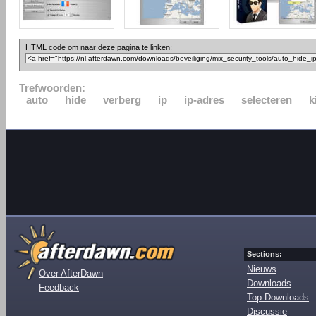
HTML code om naar deze pagina te linken:
Trefwoorden:
auto
hide
verberg
ip
ip-adres
selecteren
k
Sections:
Nieuws
Over AfterDawn
Downloads
Feedback
Top Downloads
Discussie