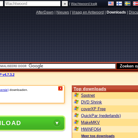
|
Wachtwoord kwijt
AfterDawn
|
Nieuws
|
Vraag en Antwoord
|
Downloads
|
Discu
P v4.7.3.2
Top downloads
X
versie)
downloaden.
Spotnet
DVD Shrink
coverXP Free
QuickPar (nederlands)
NLOAD
MakeMKV
HWiNFO64
Meer top downloads