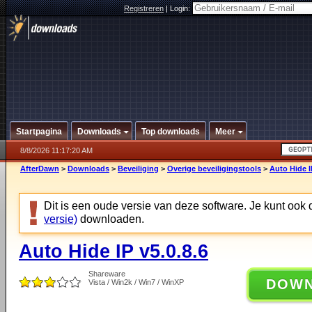
Registreren
|
Login:
Startpagina
Downloads
Top downloads
Meer
8/8/2026 11:17:20 AM
AfterDawn
>
Downloads
>
Beveiliging
>
Overige beveiligingstools
>
Auto Hide I
Dit is een oude versie van deze software. Je kunt ook
versie)
downloaden.
Auto Hide IP v5.0.8.6
Shareware
DOW
Vista / Win2k / Win7 / WinXP