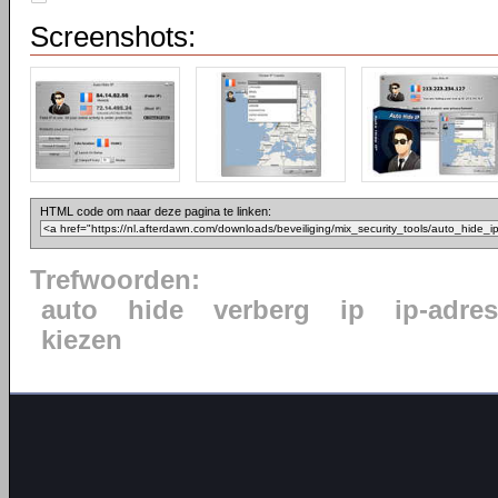
Screenshots:
HTML code om naar deze pagina te linken:
Trefwoorden:
auto
hide
verberg
ip
ip-adres
kiezen