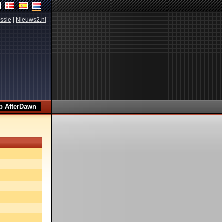
ssie
|
Nieuws2.nl