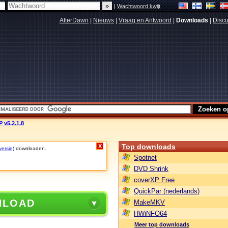
|
Wachtwoord kwijt
AfterDawn
|
Nieuws
|
Vraag en Antwoord
|
Downloads
|
Discu
P v5.2.1.8
Top downloads
X
versie)
downloaden.
Spotnet
DVD Shrink
coverXP Free
QuickPar (nederlands)
NLOAD
MakeMKV
HWiNFO64
Meer top downloads