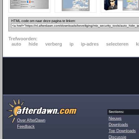
HTML code om naar deze pagina te linken:
Trefwoorden:
auto
hide
verberg
ip
ip-adres
selecteren
k
Sections:
Nieuws
Over AfterDawn
Downloads
Feedback
Top Downloads
Discussie