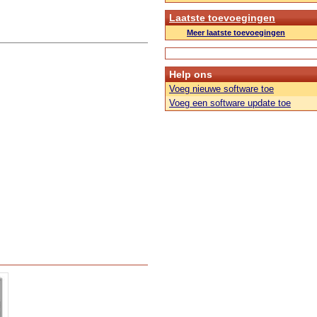
Laatste toevoegingen
Meer laatste toevoegingen
Help ons
Voeg nieuwe software toe
Voeg een software update toe