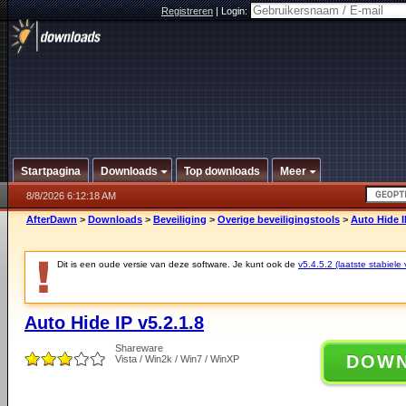
Registreren
|
Login:
Startpagina
Downloads
Top downloads
Meer
8/8/2026 6:12:18 AM
AfterDawn
>
Downloads
>
Beveiliging
>
Overige beveiligingstools
>
Auto Hide I
Dit is een oude versie van deze software. Je kunt ook de
v5.4.5.2 (laatste stabiele 
Auto Hide IP v5.2.1.8
Shareware
DOW
Vista / Win2k / Win7 / WinXP