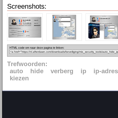
Screenshots:
HTML code om naar deze pagina te linken:
Trefwoorden:
auto
hide
verberg
ip
ip-adres
kiezen