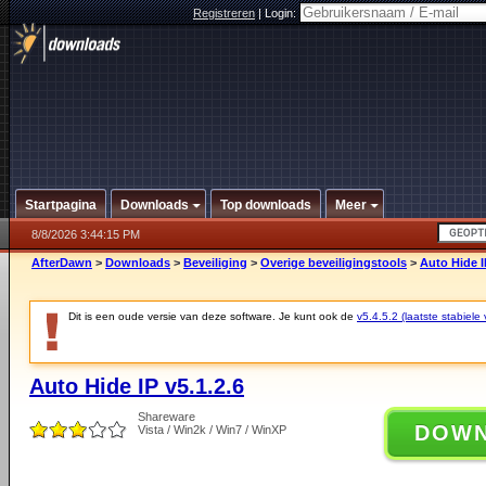
Registreren
|
Login:
Startpagina
Downloads
Top downloads
Meer
8/8/2026 3:44:15 PM
AfterDawn
>
Downloads
>
Beveiliging
>
Overige beveiligingstools
>
Auto Hide I
Dit is een oude versie van deze software. Je kunt ook de
v5.4.5.2 (laatste stabiele 
Auto Hide IP v5.1.2.6
Shareware
DOW
Vista / Win2k / Win7 / WinXP