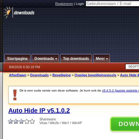
Registreren
|
Login:
Startpagina
Downloads
Top downloads
Meer
8/8/2026 6:50:18 PM
AfterDawn
>
Downloads
>
Beveiliging
>
Overige beveiligingstools
>
Auto Hide I
Dit is een oude versie van deze software. Je kunt ook de
v5.4.5.2 (laatste stabiele 
Auto Hide IP v5.1.0.2
Shareware
DOW
Vista / Win2k / Win7 / WinXP