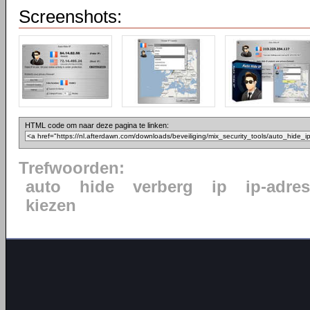
Screenshots:
HTML code om naar deze pagina te linken:
Trefwoorden:
auto
hide
verberg
ip
ip-adres
kiezen