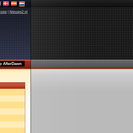
ssie
|
Nieuws2.nl