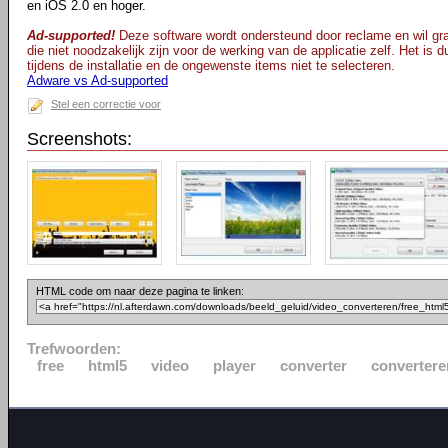
en iOS 2.0 en hoger.
Ad-supported!
Deze software wordt ondersteund door reclame en wil gra
die niet noodzakelijk zijn voor de werking van de applicatie zelf. Het is
tijdens de installatie en de ongewenste items niet te selecteren.
Adware vs Ad-supported
Stel een correctie voor
Screenshots:
HTML code om naar deze pagina te linken:
Trefwoorden:
free
html5
video
player
converter
convertere