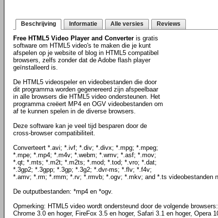
Beschrijving
Informatie
Alle versies
Reviews
Free HTML5 Video Player and Converter
is gratis
software om HTML5 video's te maken die je kunt
afspelen op je website of blog in HTML5 compatibel
browsers, zelfs zonder dat de Adobe flash player
geïnstalleerd is.
De HTML5 videospeler en videobestanden die door
dit programma worden gegenereerd zijn afspeelbaar
in alle browsers die HTML5 video ondersteunen. Het
programma creëert MP4 en OGV videobestanden om
af te kunnen spelen in de diverse browsers.
Deze software kan je veel tijd besparen door de
cross-browser compatibiliteit.
Converteert *.avi; *.ivf; *.div; *.divx; *.mpg; *.mpeg;
*.mpe; *.mp4; *.m4v; *.webm; *.wmv; *.asf; *.mov;
*.qt; *.mts; *.m2t; *.m2ts; *.mod; *.tod; *.vro; *.dat;
*.3gp2; *.3gpp; *.3gp; *.3g2; *.dvr-ms; *.flv; *.f4v;
*.amv; *.rm; *.rmm; *.rv; *.rmvb; *.ogv; *.mkv; and *.ts videobestanden
De outputbestanden: *mp4 en *ogv.
Opmerking: HTML5 video wordt ondersteund door de volgende browsers: I
Chrome 3.0 en hoger, FireFox 3.5 en hoger, Safari 3.1 en hoger, Opera 1