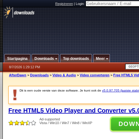
Registreren
|
Login:
Startpagina
Downloads
Top downloads
Meer
8/7/2026 1:29:12 PM
AfterDawn
>
Downloads
>
Video & Audio
>
Video converteren
>
Free HTML5 Vide
Dit is een oude versie van deze software. Je kunt ook de
v5.0.97.705 (laatste stabi
Free HTML5 Video Player and Converter v5.
Ad-supported
DOW
Vista / Win10 / Win7 / Win8 / WinXP