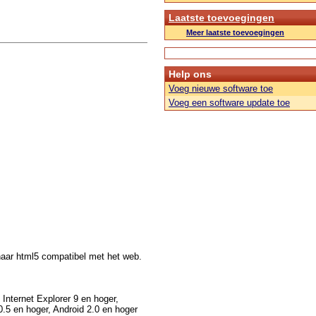
Laatste toevoegingen
Meer laatste toevoegingen
Help ons
Voeg nieuwe software toe
Voeg een software update toe
 naar html5 compatibel met het web.
nternet Explorer 9 en hoger,
0.5 en hoger, Android 2.0 en hoger