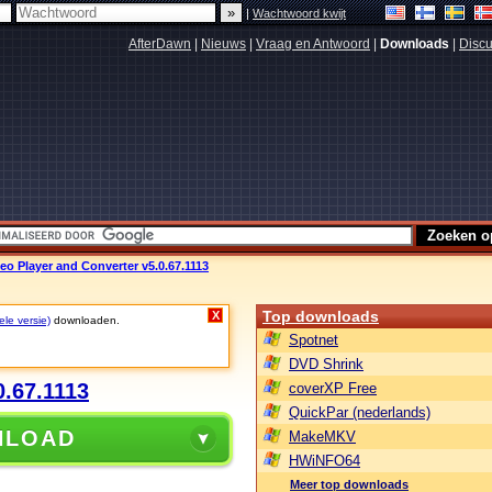
|
Wachtwoord kwijt
AfterDawn
|
Nieuws
|
Vraag en Antwoord
|
Downloads
|
Discu
o Player and Converter v5.0.67.1113
Top downloads
X
ele versie)
downloaden.
Spotnet
DVD Shrink
0.67.1113
coverXP Free
QuickPar (nederlands)
NLOAD
MakeMKV
HWiNFO64
Meer top downloads