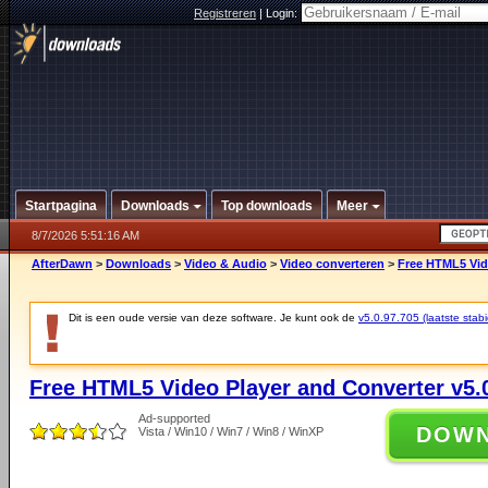
Registreren
|
Login:
Startpagina
Downloads
Top downloads
Meer
8/7/2026 5:51:16 AM
AfterDawn
>
Downloads
>
Video & Audio
>
Video converteren
>
Free HTML5 Vide
Dit is een oude versie van deze software. Je kunt ook de
v5.0.97.705 (laatste stabi
Free HTML5 Video Player and Converter v5.
Ad-supported
DOW
Vista / Win10 / Win7 / Win8 / WinXP