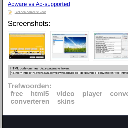
Adware vs Ad-supported
Stel een correctie voor
Screenshots:
HTML code om naar deze pagina te linken:
Trefwoorden:
free
html5
video
player
conve
converteren
skins