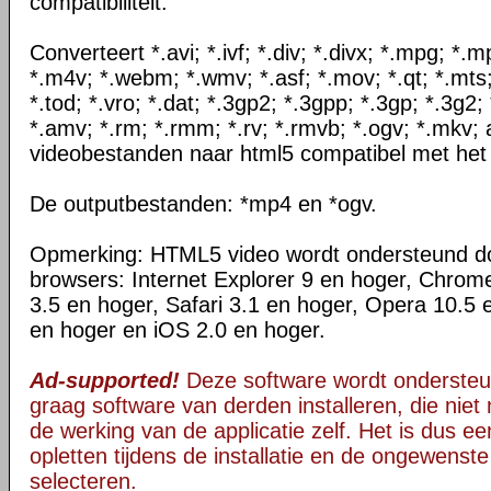
compatibiliteit.
Converteert *.avi; *.ivf; *.div; *.divx; *.mpg; *
*.m4v; *.webm; *.wmv; *.asf; *.mov; *.qt; *.mts
*.tod; *.vro; *.dat; *.3gp2; *.3gpp; *.3gp; *.3g2; 
*.amv; *.rm; *.rmm; *.rv; *.rmvb; *.ogv; *.mkv; 
videobestanden naar html5 compatibel met het
De outputbestanden: *mp4 en *ogv.
Opmerking: HTML5 video wordt ondersteund d
browsers: Internet Explorer 9 en hoger, Chrom
3.5 en hoger, Safari 3.1 en hoger, Opera 10.5 
en hoger en iOS 2.0 en hoger.
Ad-supported!
Deze software wordt ondersteu
graag software van derden installeren, die niet 
de werking van de applicatie zelf. Het is dus e
opletten tijdens de installatie en de ongewenste
selecteren.