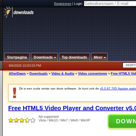
Registreren
|
Login:
Startpagina
Downloads
Top downloads
Meer
8/6/2026 10:03:53 PM
AfterDawn
>
Downloads
>
Video & Audio
>
Video converteren
>
Free HTML5 Vide
Dit is een oude versie van deze software. Je kunt ook de
v5.0.97.705 (laatste stabi
Free HTML5 Video Player and Converter v5.
Ad-supported
DOW
Vista / Win10 / Win7 / Win8 / WinXP