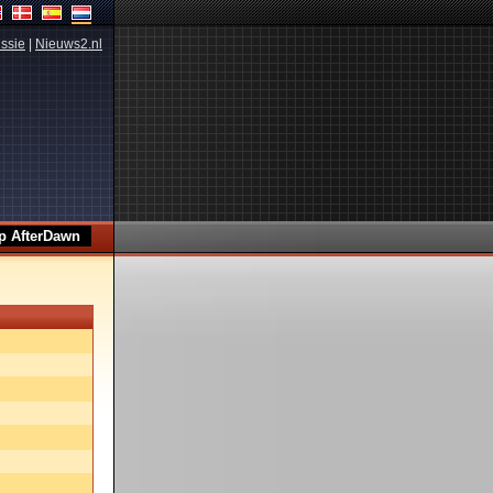
ssie
|
Nieuws2.nl