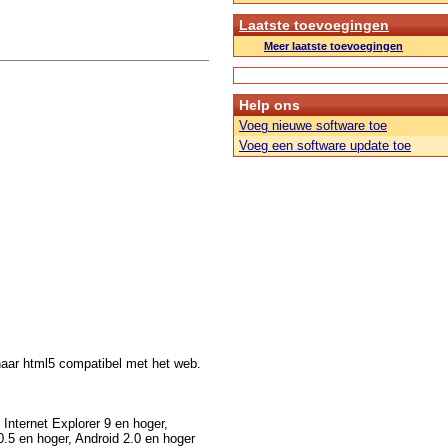
Laatste toevoegingen
Meer laatste toevoegingen
Help ons
Voeg nieuwe software toe
Voeg een software update toe
 naar html5 compatibel met het web.
nternet Explorer 9 en hoger,
0.5 en hoger, Android 2.0 en hoger