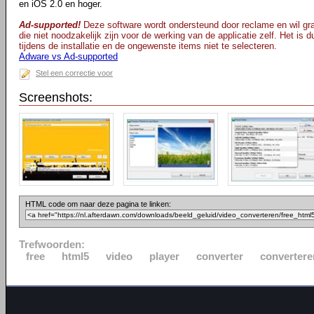
en iOS 2.0 en hoger.
Ad-supported!
Deze software wordt ondersteund door reclame en wil gra
die niet noodzakelijk zijn voor de werking van de applicatie zelf. Het is
tijdens de installatie en de ongewenste items niet te selecteren.
Adware vs Ad-supported
Stel een correctie voor
Screenshots:
HTML code om naar deze pagina te linken:
Trefwoorden:
free
html5
video
player
converter
convertere