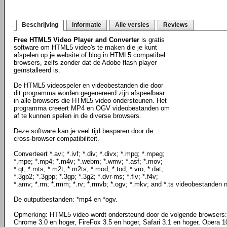
Beschrijving
Informatie
Alle versies
Reviews
Free HTML5 Video Player and Converter
is gratis
software om HTML5 video's te maken die je kunt
afspelen op je website of blog in HTML5 compatibel
browsers, zelfs zonder dat de Adobe flash player
geïnstalleerd is.
De HTML5 videospeler en videobestanden die door
dit programma worden gegenereerd zijn afspeelbaar
in alle browsers die HTML5 video ondersteunen. Het
programma creëert MP4 en OGV videobestanden om
af te kunnen spelen in de diverse browsers.
Deze software kan je veel tijd besparen door de
cross-browser compatibiliteit.
Converteert *.avi; *.ivf; *.div; *.divx; *.mpg; *.mpeg;
*.mpe; *.mp4; *.m4v; *.webm; *.wmv; *.asf; *.mov;
*.qt; *.mts; *.m2t; *.m2ts; *.mod; *.tod; *.vro; *.dat;
*.3gp2; *.3gpp; *.3gp; *.3g2; *.dvr-ms; *.flv; *.f4v;
*.amv; *.rm; *.rmm; *.rv; *.rmvb; *.ogv; *.mkv; and *.ts videobestanden
De outputbestanden: *mp4 en *ogv.
Opmerking: HTML5 video wordt ondersteund door de volgende browsers: I
Chrome 3.0 en hoger, FireFox 3.5 en hoger, Safari 3.1 en hoger, Opera 1