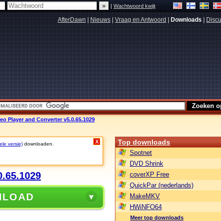
|
Wachtwoord kwijt
AfterDawn
|
Nieuws
|
Vraag en Antwoord
|
Downloads
|
Discu
o Player and Converter v5.0.65.1029
Top downloads
X
ele versie)
downloaden.
Spotnet
DVD Shrink
0.65.1029
coverXP Free
QuickPar (nederlands)
NLOAD
MakeMKV
HWiNFO64
Meer top downloads