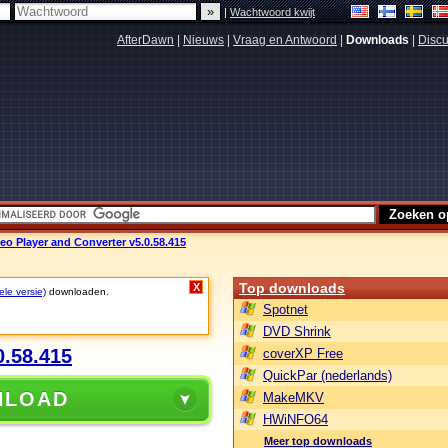
|
Wachtwoord kwijt
AfterDawn
|
Nieuws
|
Vraag en Antwoord
|
Downloads
|
Discu
o Player and Converter v5.0.58.415
Top downloads
X
ele versie)
downloaden.
Spotnet
DVD Shrink
0.58.415
coverXP Free
QuickPar (nederlands)
NLOAD
MakeMKV
HWiNFO64
Meer top downloads