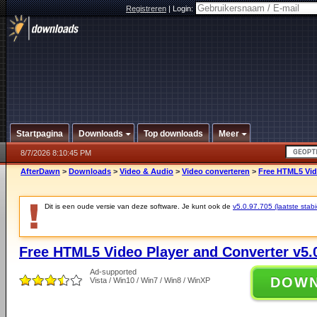
Registreren
|
Login:
Startpagina
Downloads
Top downloads
Meer
8/7/2026 8:10:45 PM
AfterDawn
>
Downloads
>
Video & Audio
>
Video converteren
>
Free HTML5 Vide
Dit is een oude versie van deze software. Je kunt ook de
v5.0.97.705 (laatste stabi
Free HTML5 Video Player and Converter v5.
Ad-supported
DOW
Vista / Win10 / Win7 / Win8 / WinXP