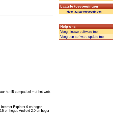
Laatste toevoegingen
Meer laatste toevoegingen
Help ons
Voeg nieuwe software toe
Voeg een software update toe
 naar html5 compatibel met het web.
nternet Explorer 9 en hoger,
0.5 en hoger, Android 2.0 en hoger