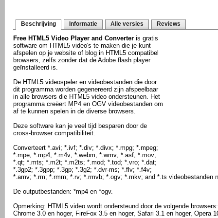
Beschrijving
Informatie
Alle versies
Reviews
Free HTML5 Video Player and Converter
is gratis
software om HTML5 video's te maken die je kunt
afspelen op je website of blog in HTML5 compatibel
browsers, zelfs zonder dat de Adobe flash player
geïnstalleerd is.
De HTML5 videospeler en videobestanden die door
dit programma worden gegenereerd zijn afspeelbaar
in alle browsers die HTML5 video ondersteunen. Het
programma creëert MP4 en OGV videobestanden om
af te kunnen spelen in de diverse browsers.
Deze software kan je veel tijd besparen door de
cross-browser compatibiliteit.
Converteert *.avi; *.ivf; *.div; *.divx; *.mpg; *.mpeg;
*.mpe; *.mp4; *.m4v; *.webm; *.wmv; *.asf; *.mov;
*.qt; *.mts; *.m2t; *.m2ts; *.mod; *.tod; *.vro; *.dat;
*.3gp2; *.3gpp; *.3gp; *.3g2; *.dvr-ms; *.flv; *.f4v;
*.amv; *.rm; *.rmm; *.rv; *.rmvb; *.ogv; *.mkv; and *.ts videobestanden
De outputbestanden: *mp4 en *ogv.
Opmerking: HTML5 video wordt ondersteund door de volgende browsers: I
Chrome 3.0 en hoger, FireFox 3.5 en hoger, Safari 3.1 en hoger, Opera 1