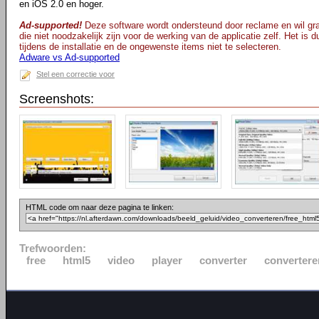
en iOS 2.0 en hoger.
Ad-supported!
Deze software wordt ondersteund door reclame en wil gra
die niet noodzakelijk zijn voor de werking van de applicatie zelf. Het is
tijdens de installatie en de ongewenste items niet te selecteren.
Adware vs Ad-supported
Stel een correctie voor
Screenshots:
HTML code om naar deze pagina te linken:
Trefwoorden:
free
html5
video
player
converter
convertere