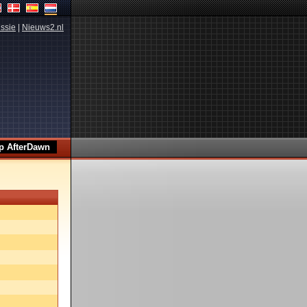
ssie
|
Nieuws2.nl