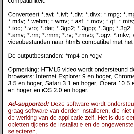
compatibiliteit.
Converteert *.avi; *.ivf; *.div; *.divx; *.mpg; *
*.m4v; *.webm; *.wmv; *.asf; *.mov; *.qt; *.mts
*.tod; *.vro; *.dat; *.3gp2; *.3gpp; *.3gp; *.3g2; 
*.amv; *.rm; *.rmm; *.rv; *.rmvb; *.ogv; *.mkv; 
videobestanden naar html5 compatibel met het
De outputbestanden: *mp4 en *ogv.
Opmerking: HTML5 video wordt ondersteund d
browsers: Internet Explorer 9 en hoger, Chrom
3.5 en hoger, Safari 3.1 en hoger, Opera 10.5 
en hoger en iOS 2.0 en hoger.
Ad-supported!
Deze software wordt ondersteu
graag software van derden installeren, die niet 
de werking van de applicatie zelf. Het is dus e
opletten tijdens de installatie en de ongewenste
selecteren.