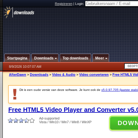
Registreren
|
Login:
Startpagina
Downloads
Top downloads
Meer
8/9/2026 10:07:07 AM
AfterDawn
>
Downloads
>
Video & Audio
>
Video converteren
>
Free HTML5 Vide
Dit is een oude versie van deze software. Je kunt ook de
v5.0.97.705 (laatste stabi
Free HTML5 Video Player and Converter v5.
Ad-supported
DOW
Vista / Win10 / Win7 / Win8 / WinXP