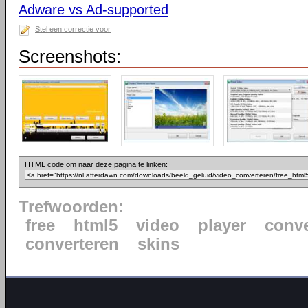
Adware vs Ad-supported
Stel een correctie voor
Screenshots:
HTML code om naar deze pagina te linken:
Trefwoorden:
free
html5
video
player
conve
converteren
skins