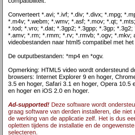
compatibiliteit.
Converteert *.avi; *.ivf; *.div; *.divx; *.mpg; *
*.m4v; *.webm; *.wmv; *.asf; *.mov; *.qt; *.mts
*.tod; *.vro; *.dat; *.3gp2; *.3gpp; *.3gp; *.3g2; 
*.amv; *.rm; *.rmm; *.rv; *.rmvb; *.ogv; *.mkv; 
videobestanden naar html5 compatibel met het
De outputbestanden: *mp4 en *ogv.
Opmerking: HTML5 video wordt ondersteund d
browsers: Internet Explorer 9 en hoger, Chrom
3.5 en hoger, Safari 3.1 en hoger, Opera 10.5 
en hoger en iOS 2.0 en hoger.
Ad-supported!
Deze software wordt ondersteu
graag software van derden installeren, die niet 
de werking van de applicatie zelf. Het is dus e
opletten tijdens de installatie en de ongewenste
selecteren.