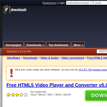
Registreren
|
Login:
Startpagina
Downloads
Top downloads
Meer
8/8/2026 6:23:23 PM
AfterDawn
>
Downloads
>
Video & Audio
>
Video converteren
>
Free HTML5 Vide
Dit is een oude versie van deze software. Je kunt ook de
v5.0.97.705 (laatste stabi
Free HTML5 Video Player and Converter v5.
Ad-supported
DOW
Vista / Win10 / Win7 / Win8 / WinXP