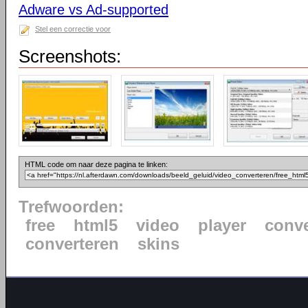
Adware vs Ad-supported
Stel een correctie voor
Screenshots:
HTML code om naar deze pagina te linken:
Trefwoorden:
free
html5
video
player
conve
converteren
skins