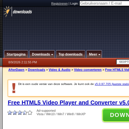
Registreren
|
Login:
Startpagina
Downloads
Top downloads
Meer
8/9/2026 2:11:55 PM
AfterDawn
>
Downloads
>
Video & Audio
>
Video converteren
>
Free HTML5 Vide
Dit is een oude versie van deze software. Je kunt ook de
v5.0.97.705 (laatste stabi
Free HTML5 Video Player and Converter v5.
Ad-supported
DOW
Vista / Win10 / Win7 / Win8 / WinXP