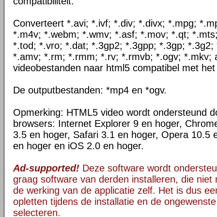
compatibiliteit.
Converteert *.avi; *.ivf; *.div; *.divx; *.mpg; *
*.m4v; *.webm; *.wmv; *.asf; *.mov; *.qt; *.mts
*.tod; *.vro; *.dat; *.3gp2; *.3gpp; *.3gp; *.3g2; 
*.amv; *.rm; *.rmm; *.rv; *.rmvb; *.ogv; *.mkv; 
videobestanden naar html5 compatibel met het
De outputbestanden: *mp4 en *ogv.
Opmerking: HTML5 video wordt ondersteund d
browsers: Internet Explorer 9 en hoger, Chrom
3.5 en hoger, Safari 3.1 en hoger, Opera 10.5 
en hoger en iOS 2.0 en hoger.
Ad-supported!
Deze software wordt ondersteu
graag software van derden installeren, die niet 
de werking van de applicatie zelf. Het is dus e
opletten tijdens de installatie en de ongewenste
selecteren.