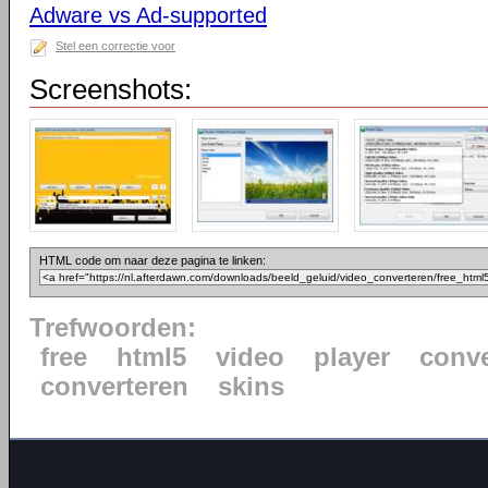
Adware vs Ad-supported
Stel een correctie voor
Screenshots:
HTML code om naar deze pagina te linken:
Trefwoorden:
free
html5
video
player
conve
converteren
skins