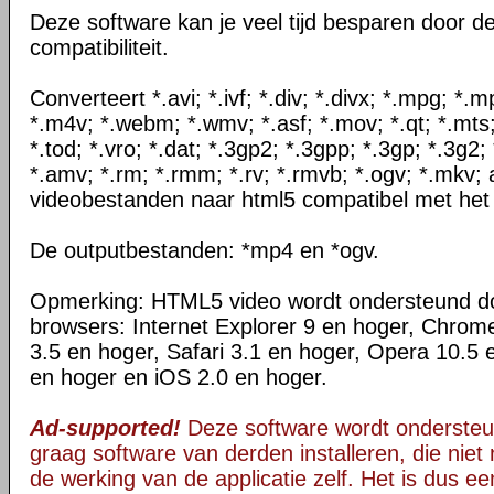
Deze software kan je veel tijd besparen door d
compatibiliteit.
Converteert *.avi; *.ivf; *.div; *.divx; *.mpg; *
*.m4v; *.webm; *.wmv; *.asf; *.mov; *.qt; *.mts
*.tod; *.vro; *.dat; *.3gp2; *.3gpp; *.3gp; *.3g2; 
*.amv; *.rm; *.rmm; *.rv; *.rmvb; *.ogv; *.mkv; 
videobestanden naar html5 compatibel met het
De outputbestanden: *mp4 en *ogv.
Opmerking: HTML5 video wordt ondersteund d
browsers: Internet Explorer 9 en hoger, Chrom
3.5 en hoger, Safari 3.1 en hoger, Opera 10.5 
en hoger en iOS 2.0 en hoger.
Ad-supported!
Deze software wordt ondersteu
graag software van derden installeren, die niet 
de werking van de applicatie zelf. Het is dus e