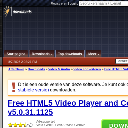
Registreren
|
Login:
Startpagina
Downloads
Top downloads
Meer
8/7/2026 2:02:21 PM
AfterDawn
>
Downloads
>
Video & Audio
>
Video converteren
>
Free HTML5 Vide
Dit is een oude versie van deze software. Je kunt ook
stabiele versie)
downloaden.
Free HTML5 Video Player and C
v5.0.31.1125
Ad-supported
DOW
Vista / Win10 / Win7 / Win8 / WinXP